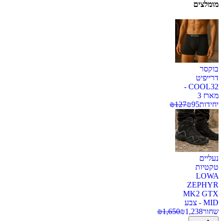
מומלצים
בוקסר
דרייפיט
COOL32 -
מארז 3
יחידות
95
₪
127
₪
נעליים
טקטיות
LOWA
ZEPHYR
MK2 GTX
MID - צבע
שחור
1,238
₪
1,650
₪