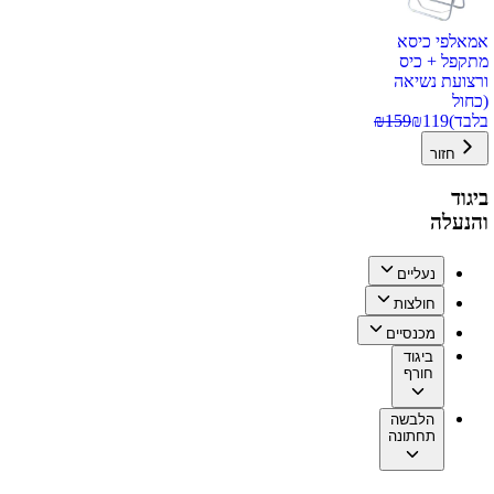
אמאלפי כיסא
מתקפל + כיס
ורצועת נשיאה
(כחול
בלבד)
119
₪
159
₪
חזור
ביגוד
והנעלה
נעליים
חולצות
מכנסיים
ביגוד
חורף
הלבשה
תחתונה