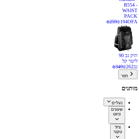
B554 -
WAIST
PACK
₪
259
₪
194
OFA
תיק גב 90
ליטר קל
גב
262
₪
349
₪
חזור
מותגים
נעליים
שעונים
וניווט
ציוד
טקטי