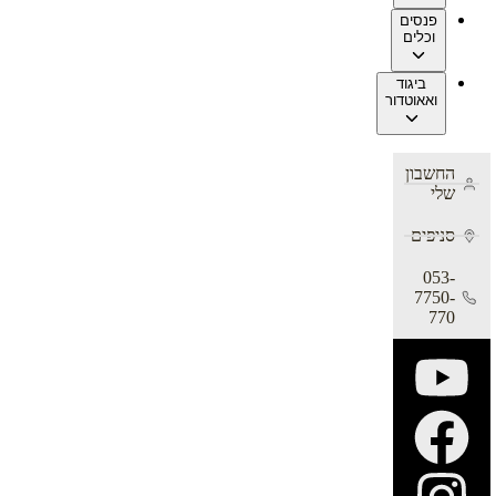
פנסים
וכלים
ביגוד
ואאוטדור
החשבון
שלי
סניפים
053-
7750-
770