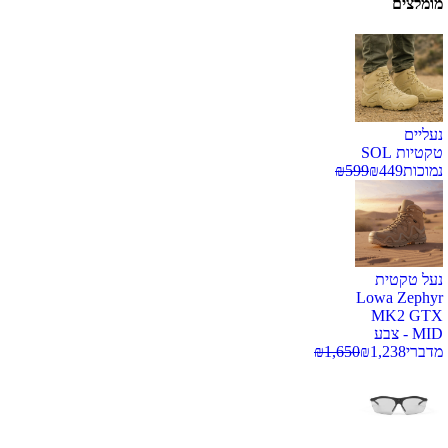
מומלצים
נעליים
טקטיות SOL
נמוכות
449
₪
599
₪
נעל טקטית
Lowa Zephyr
MK2 GTX
MID - צבע
מדברי
1,238
₪
1,650
₪