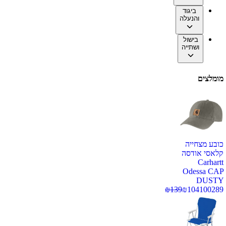
ביגוד
והנעלה
בישול
ושתייה
מומלצים
כובע מצחייה
קלאסי אודסה
Carhartt
Odessa CAP
DUSTY
₪
139
₪
104
100289