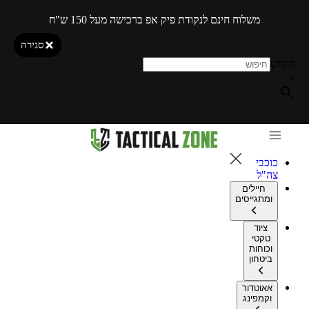
משלוח חינם לנקודת פיק אפ ברכישה מעל 150 ש"ח
סגירה
חיפוש
×
כוכבי
צה"ל
חיילים
ומתגייסים
ציוד
טקטי
וכוחות
ביטחון
אאוטדור
וקמפינג