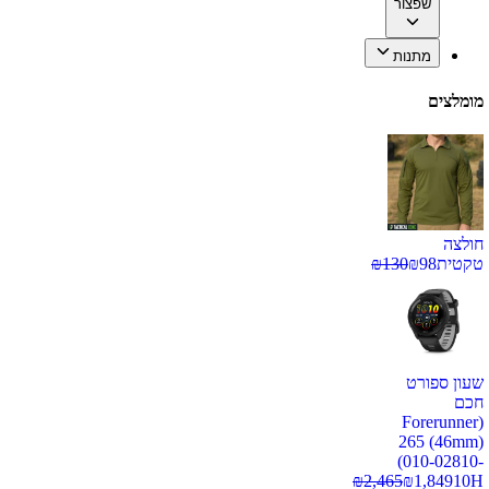
שפצור
מתנות
מומלצים
חולצה
טקטית
98
₪
130
₪
שעון ספורט
חכם
(Forerunner
265 (46mm)
(010-02810-
₪
2,465
₪
1,849
10H