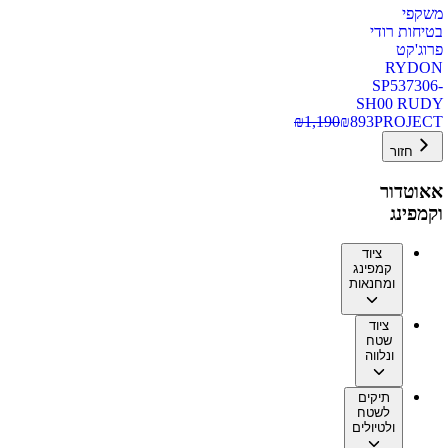
משקפי
בטיחות רודי
פרוג'קט
RYDON
SP537306-
SH00 RUDY
₪
1,190
₪
893
PROJECT
חזור
אאוטדור
וקמפינג
ציוד
קמפינג
ומחנאות
ציוד
שטח
ונלווה
תיקים
לשטח
ולטיולים