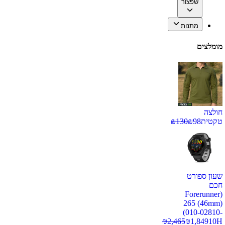
שפצור
מתנות
מומלצים
חולצה
טקטית
98
₪
130
₪
שעון ספורט
חכם
(Forerunner
265 (46mm)
(010-02810-
₪
2,465
₪
1,849
10H