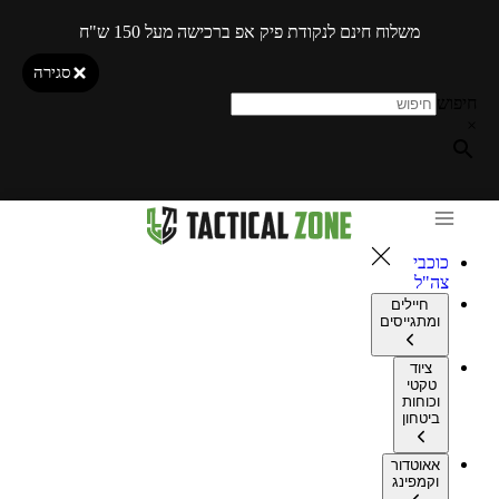
משלוח חינם לנקודת פיק אפ ברכישה מעל 150 ש"ח
סגירה
חיפוש
×
כוכבי
צה"ל
חיילים
ומתגייסים
ציוד
טקטי
וכוחות
ביטחון
אאוטדור
וקמפינג