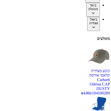
ביגוד
והנעלה
בישול
ושתייה
מומלצים
כובע מצחייה
קלאסי אודסה
Carhartt
Odessa CAP
DUSTY
₪
139
₪
104
100289