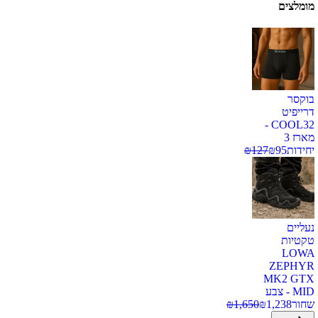
מומלצים
בוקסר
דרייפיט
COOL32 -
מארז 3
יחידות
95
₪
127
₪
נעליים
טקטיות
LOWA
ZEPHYR
MK2 GTX
MID - צבע
שחור
1,238
₪
1,650
₪