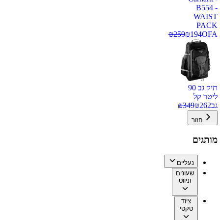
B554 -
WAIST
PACK
₪
259
₪
194
OFA
תיק גב 90
ליטר קל
גב
262
₪
349
₪
חזור
מותגים
נעליים
שעונים
וניווט
ציוד
טקטי