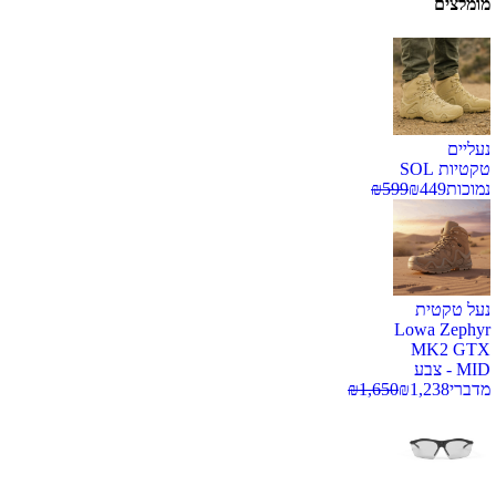
מומלצים
נעליים
טקטיות SOL
נמוכות
449
₪
599
₪
נעל טקטית
Lowa Zephyr
MK2 GTX
MID - צבע
מדברי
1,238
₪
1,650
₪