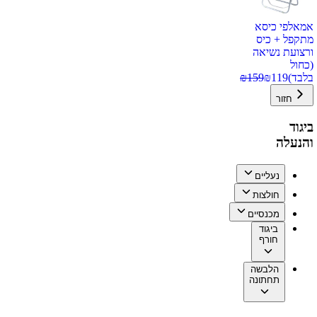
אמאלפי כיסא
מתקפל + כיס
ורצועת נשיאה
(כחול
בלבד)
119
₪
159
₪
חזור
ביגוד
והנעלה
נעליים
חולצות
מכנסיים
ביגוד
חורף
הלבשה
תחתונה