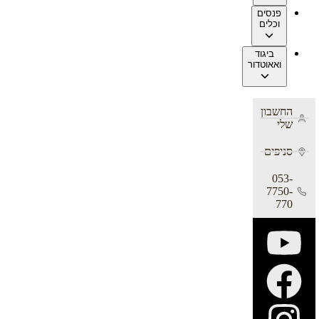
פנסים
וכלים
ביגוד
ואאוטדור
החשבון
שלי
סניפים
053-
7750-
770