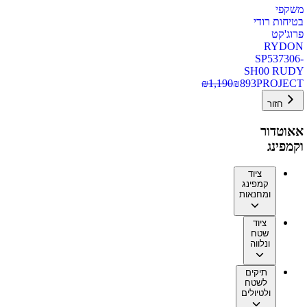
משקפי
בטיחות רודי
פרוג'קט
RYDON
SP537306-
SH00 RUDY
₪
1,190
₪
893
PROJECT
חזור
אאוטדור
וקמפינג
ציוד
קמפינג
ומחנאות
ציוד
שטח
ונלווה
תיקים
לשטח
ולטיולים