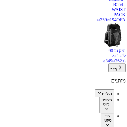
B554 -
WAIST
PACK
₪
259
₪
194
OFA
תיק גב 90
ליטר קל
גב
262
₪
349
₪
חזור
מותגים
נעליים
שעונים
וניווט
ציוד
טקטי