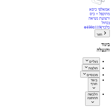
אמאלפי כיסא
מתקפל + כיס
ורצועת נשיאה
(כחול
בלבד)
119
₪
159
₪
חזור
ביגוד
והנעלה
נעליים
חולצות
מכנסיים
ביגוד
חורף
הלבשה
תחתונה