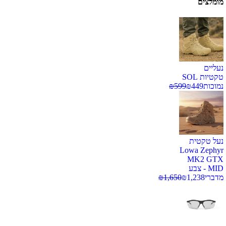
מומלצים
נעליים
טקטיות SOL
נמוכות
449
₪
599
₪
נעל טקטית
Lowa Zephyr
MK2 GTX
MID - צבע
מדברי
1,238
₪
1,650
₪