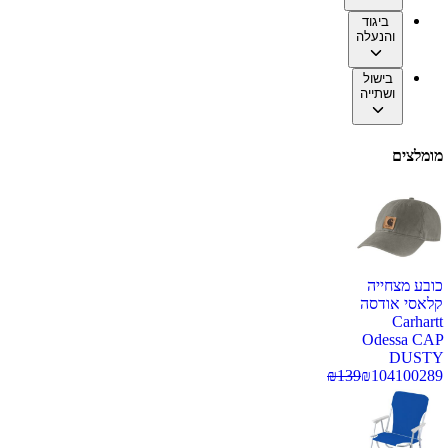
ביגוד
והנעלה
בישול
ושתייה
מומלצים
כובע מצחייה
קלאסי אודסה
Carhartt
Odessa CAP
DUSTY
₪
139
₪
104
100289