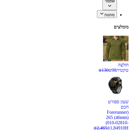
שפצור
מתנות
מומלצים
חולצה
טקטית
98
₪
130
₪
שעון ספורט
חכם
(Forerunner
265 (46mm)
(010-02810-
₪
2,465
₪
1,849
10H