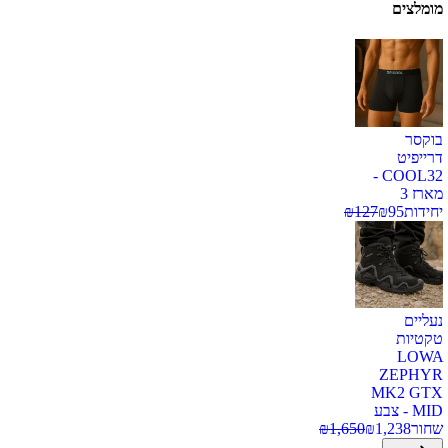
מומלצים
בוקסר
דרייפיט
COOL32 -
מארז 3
יחידות
95
₪
127
₪
נעליים
טקטיות
LOWA
ZEPHYR
MK2 GTX
MID - צבע
שחור
1,238
₪
1,650
₪