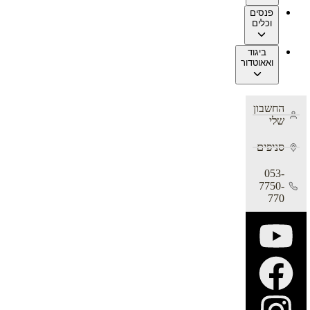
פנסים
וכלים
ביגוד
ואאוטדור
החשבון
שלי
סניפים
053-
7750-
770