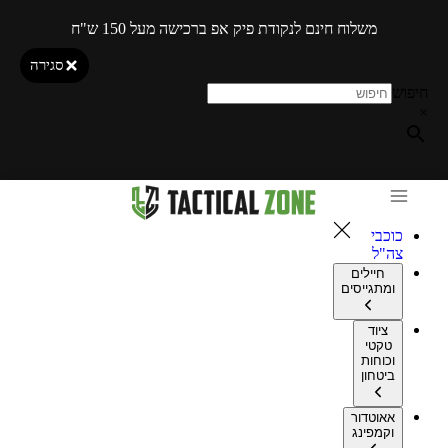
משלוח חינם לנקודת פיק אפ ברכישה מעל 150 ש"ח
סגירה
חיפוש
×
כוכבי
צה"ל
חיילים
ומתגייסים
ציוד
טקטי
וכוחות
ביטחון
אאוטדור
וקמפינג