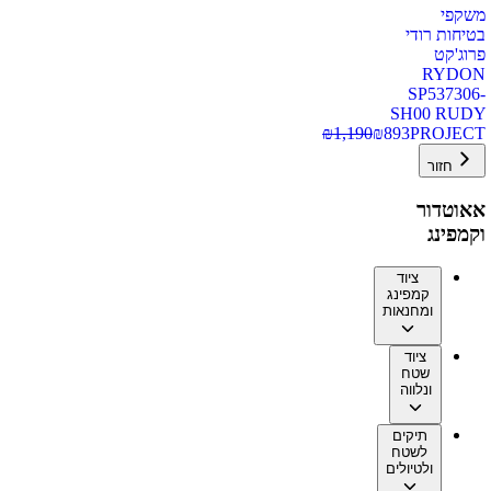
משקפי
בטיחות רודי
פרוג'קט
RYDON
SP537306-
SH00 RUDY
₪
1,190
₪
893
PROJECT
חזור
אאוטדור
וקמפינג
ציוד
קמפינג
ומחנאות
ציוד
שטח
ונלווה
תיקים
לשטח
ולטיולים