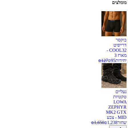
מומלצים
בוקסר
דרייפיט
COOL32 -
מארז 3
יחידות
95
₪
127
₪
נעליים
טקטיות
LOWA
ZEPHYR
MK2 GTX
MID - צבע
שחור
1,238
₪
1,650
₪