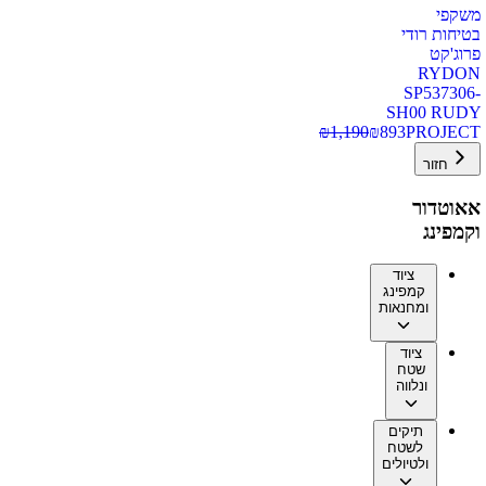
משקפי
בטיחות רודי
פרוג'קט
RYDON
SP537306-
SH00 RUDY
₪
1,190
₪
893
PROJECT
חזור
אאוטדור
וקמפינג
ציוד
קמפינג
ומחנאות
ציוד
שטח
ונלווה
תיקים
לשטח
ולטיולים