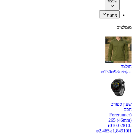
שפצור
מתנות
מומלצים
חולצה
טקטית
98
₪
130
₪
שעון ספורט
חכם
(Forerunner
265 (46mm)
(010-02810-
₪
2,465
₪
1,849
10H