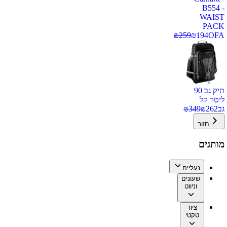
B554 -
WAIST
PACK
₪
259
₪
194
OFA
תיק גב 90
ליטר קל
גב
262
₪
349
₪
חזור
מותגים
נעליים
שעונים
וניווט
ציוד
טקטי