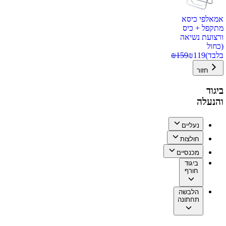
אמאלפי כיסא
מתקפל + כיס
ורצועת נשיאה
(כחול
בלבד)
119
₪
159
₪
חזור
ביגוד
והנעלה
נעליים
חולצות
מכנסיים
ביגוד
חורף
הלבשה
תחתונה