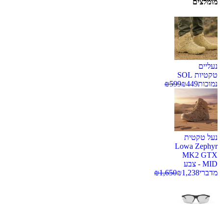
מומלצים
נעליים
טקטיות SOL
נמוכות
449
₪
599
₪
נעל טקטית
Lowa Zephyr
MK2 GTX
MID - צבע
מדברי
1,238
₪
1,650
₪