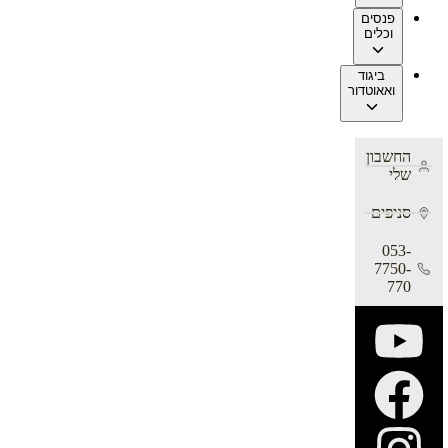
פנסים
וכלים
ביגוד
ואאוטדור
החשבון
שלי
סניפים
053-
7750-
770