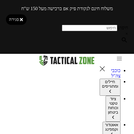
משלוח חינם לנקודת פיק אפ ברכישה מעל 150 ש"ח
סגירה
חיפוש
×
כוכבי
צה"ל
חיילים
ומתגייסים
ציוד
טקטי
וכוחות
ביטחון
אאוטדור
וקמפינג