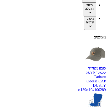
ביגוד
והנעלה
בישול
ושתייה
מומלצים
כובע מצחייה
קלאסי אודסה
Carhartt
Odessa CAP
DUSTY
₪
139
₪
104
100289