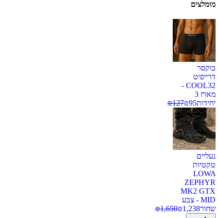
מומלצים
בוקסר
דרייפיט
COOL32 -
מארז 3
יחידות
95
₪
127
₪
נעליים
טקטיות
LOWA
ZEPHYR
MK2 GTX
MID - צבע
שחור
1,238
₪
1,650
₪