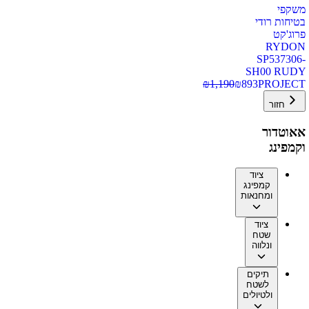
משקפי
בטיחות רודי
פרוג'קט
RYDON
SP537306-
SH00 RUDY
₪
1,190
₪
893
PROJECT
חזור
אאוטדור
וקמפינג
ציוד
קמפינג
ומחנאות
ציוד
שטח
ונלווה
תיקים
לשטח
ולטיולים