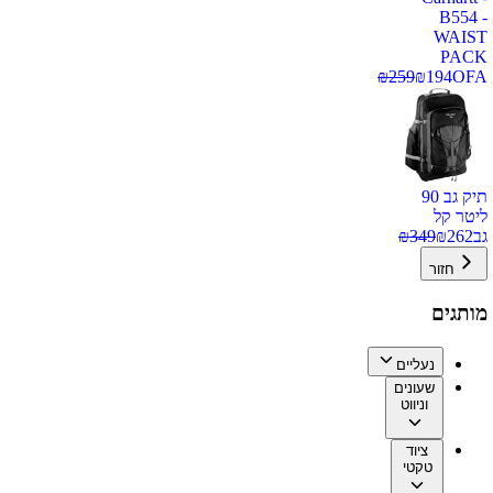
B554 -
WAIST
PACK
₪
259
₪
194
OFA
תיק גב 90
ליטר קל
גב
262
₪
349
₪
חזור
מותגים
נעליים
שעונים
וניווט
ציוד
טקטי