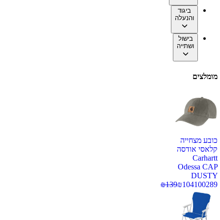
ביגוד
והנעלה
בישול
ושתייה
מומלצים
כובע מצחייה
קלאסי אודסה
Carhartt
Odessa CAP
DUSTY
₪
139
₪
104
100289