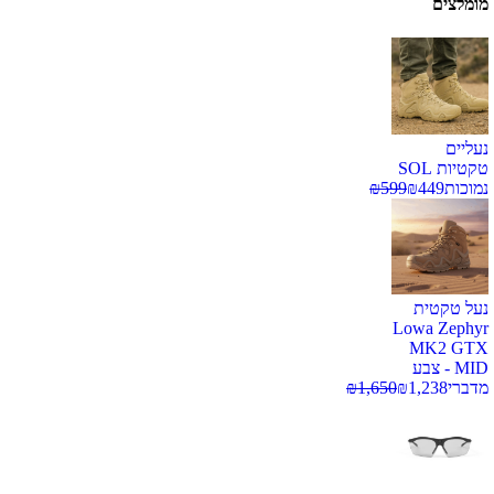
מומלצים
נעליים
טקטיות SOL
נמוכות
449
₪
599
₪
נעל טקטית
Lowa Zephyr
MK2 GTX
MID - צבע
מדברי
1,238
₪
1,650
₪