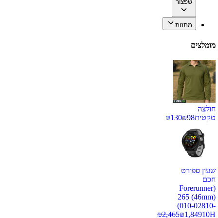
שפצור
מתנות
מומלצים
חולצה
טקטית
98
₪
130
₪
שעון ספורט
חכם
(Forerunner
265 (46mm)
(010-02810-
₪
2,465
₪
1,849
10H