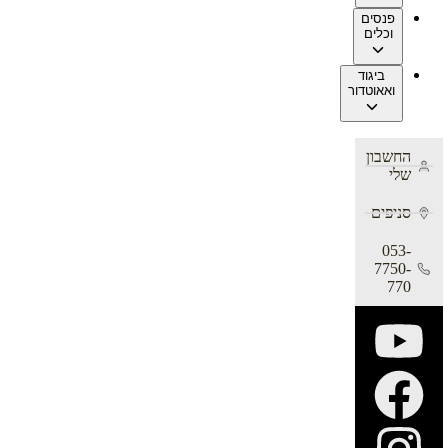
פנסים
וכלים
ביגוד
ואאוטדור
החשבון
שלי
סניפים
053-
7750-
770