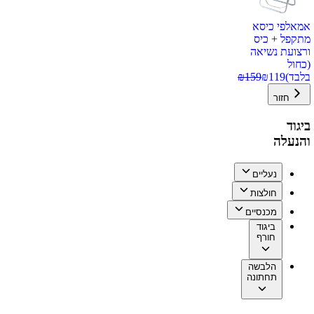
אמאלפי כיסא
מתקפל + כיס
ורצועת נשיאה
(כחול
בלבד)
119
₪
159
₪
חזור
ביגוד
והנעלה
נעליים
חולצות
מכנסיים
ביגוד
חורף
הלבשה
תחתונה