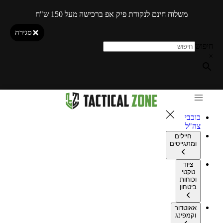
משלוח חינם לנקודת פיק אפ ברכישה מעל 150 ש"ח
סגירה
חיפוש
×
כוכבי
צה"ל
חיילים
ומתגייסים
ציוד
טקטי
וכוחות
ביטחון
אאוטדור
וקמפינג