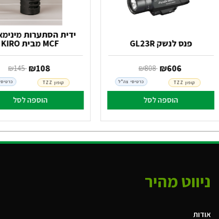
ידית הסתערות מינימא
פנס לנשק GL23R
MCF מבית KIRO
‏ ₪
606
‏ ₪
108
‏ ₪
808
‏ ₪
145
כרטיסי צה"ל
כרטיסי
קופון TZZ
קופון TZZ
הוספה לסל
הוספה לסל
ניווט מהיר
אודות