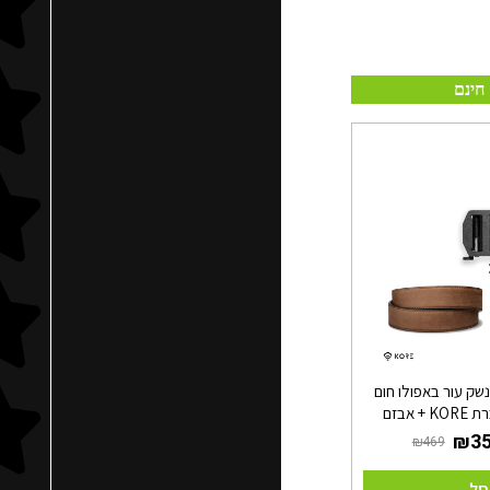
חינם
שק עור באפולו חום
+ אבזם
סל