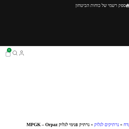
ספק רשמי של כוחות הביטחון
0
דח
»
נרתיקים לגלוק
»
נרתיק פנימי לגלוק MPGK – Orpaz