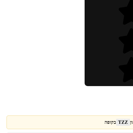
ן
TZZ
בקופה