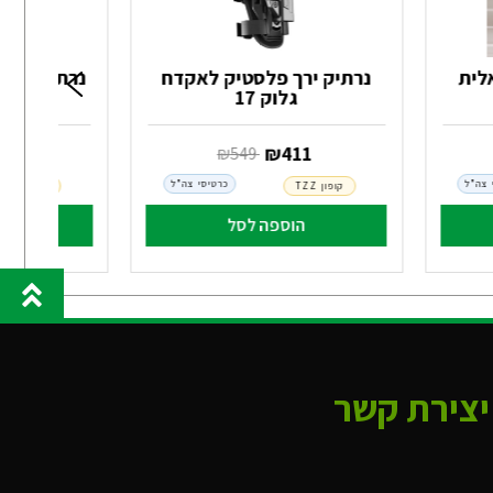
לית
נרתיק ירך פלסטיק לאקדח
גלוק 17
דג
‏ ₪
411
‏ ₪
08
‏ ₪
549
 צה"ל
כרטיסי צה"ל
קופון TZZ
קופון TZZ
הוספה לסל
הו
יצירת קשר