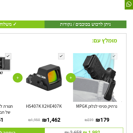
ניתן לרכוש בכוכבים / נקודות
✓ משלוח 
מומלץ עם:
+
+
נרתיק פנימי לגלוק MPGK
HS407K X2HE407K
חגורת לנ
של חברת KORE 
הוספה ל