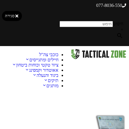
077-8036-550
סגירה
חיפוש
×
כוכבי צה"ל
חיילים ומתגייסים
ציוד טקטי וכוחות ביטחון
אאוטדור וקמפינג
ביגוד והנעלה
תיקים
מותגים