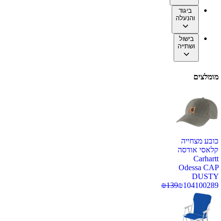
ביגוד
והנעלה
בישול
ושתייה
מומלצים
כובע מצחייה
קלאסי אודסה
Carhartt
Odessa CAP
DUSTY
₪
139
₪
104
100289