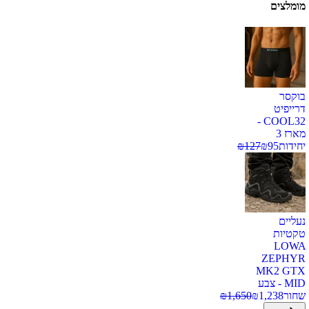
מומלצים
בוקסר
דרייפיט
COOL32 -
מארז 3
יחידות
95
₪
127
₪
נעליים
טקטיות
LOWA
ZEPHYR
MK2 GTX
MID - צבע
שחור
1,238
₪
1,650
₪