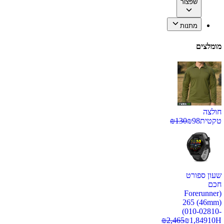
שפצור
מתנות
מומלצים
חולצה
טקטית
98
₪
130
₪
שעון ספורט
חכם
(Forerunner
265 (46mm)
(010-02810-
₪
2,465
₪
1,849
10H