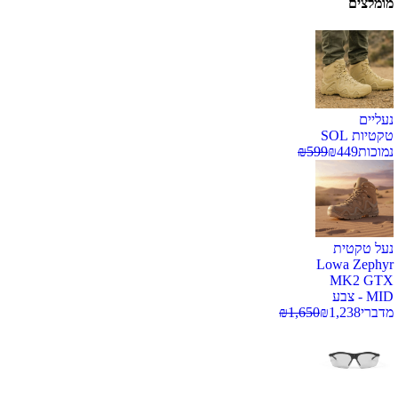
מומלצים
נעליים
טקטיות SOL
נמוכות
449
₪
599
₪
נעל טקטית
Lowa Zephyr
MK2 GTX
MID - צבע
מדברי
1,238
₪
1,650
₪