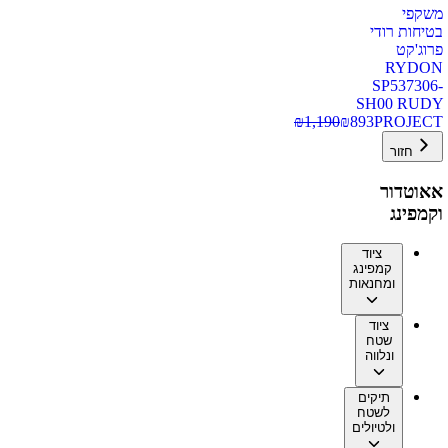
משקפי
בטיחות רודי
פרוג'קט
RYDON
SP537306-
SH00 RUDY
₪
1,190
₪
893
PROJECT
חזור
אאוטדור
וקמפינג
ציוד
קמפינג
ומחנאות
ציוד
שטח
ונלווה
תיקים
לשטח
ולטיולים