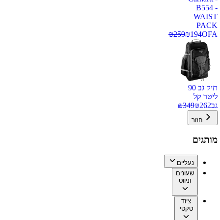
B554 -
WAIST
PACK
₪
259
₪
194
OFA
תיק גב 90
ליטר קל
גב
262
₪
349
₪
חזור
מותגים
נעליים
שעונים
וניווט
ציוד
טקטי