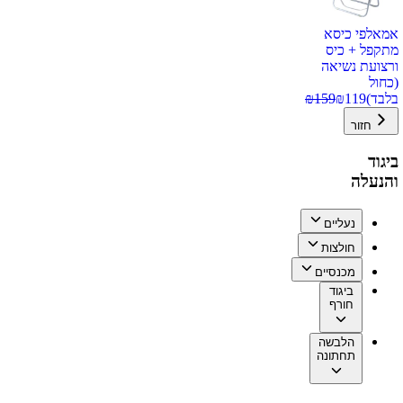
אמאלפי כיסא
מתקפל + כיס
ורצועת נשיאה
(כחול
בלבד)
119
₪
159
₪
חזור
ביגוד
והנעלה
נעליים
חולצות
מכנסיים
ביגוד
חורף
הלבשה
תחתונה