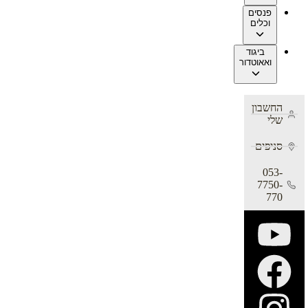
פנסים
וכלים
ביגוד
ואאוטדור
החשבון
שלי
סניפים
053-
7750-
770