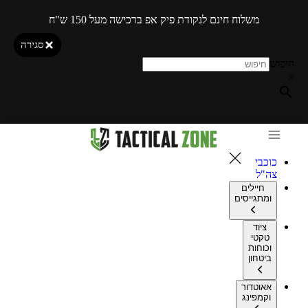
משלוח חינם לנקודת פיק אפ ברכישה מעל 150 ש"ח
סגירה
חיפוש
×
כוכבי
צה"ל
חיילים
ומתגייסים
ציוד
טקטי
וכוחות
ביטחון
אאוטדור
וקמפינג