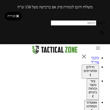
משלוח חינם לנקודת פיק אפ ברכישה מעל 150 ש"ח
סגירה
חיפוש
×
כוכבי
צה"ל
חיילים
ומתגייסים
ציוד
טקטי
וכוחות
ביטחון
אאוטדור
וקמפינג