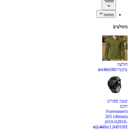
שפצור
מתנות
מומלצים
חולצה
טקטית
98
₪
130
₪
שעון ספורט
חכם
(Forerunner
265 (46mm)
(010-02810-
₪
2,465
₪
1,849
10H