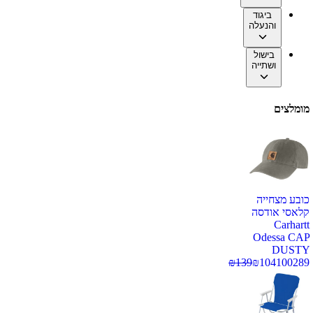
ביגוד
והנעלה
בישול
ושתייה
מומלצים
כובע מצחייה
קלאסי אודסה
Carhartt
Odessa CAP
DUSTY
₪
139
₪
104
100289