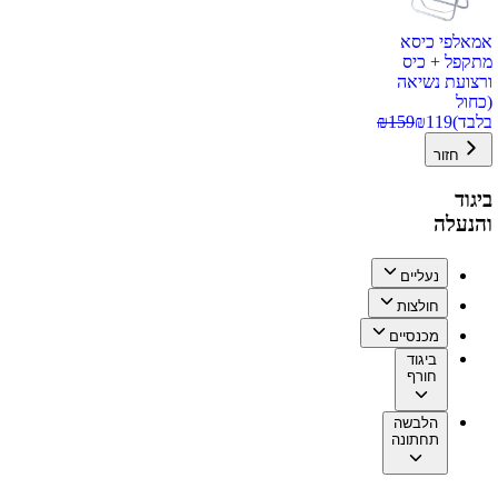
אמאלפי כיסא
מתקפל + כיס
ורצועת נשיאה
(כחול
בלבד)
119
₪
159
₪
חזור
ביגוד
והנעלה
נעליים
חולצות
מכנסיים
ביגוד
חורף
הלבשה
תחתונה