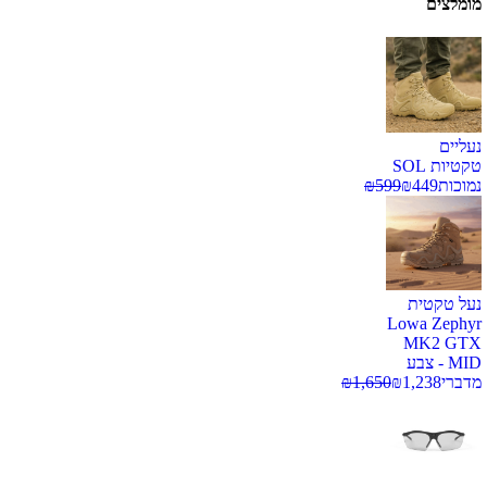
מומלצים
נעליים
טקטיות SOL
נמוכות
449
₪
599
₪
נעל טקטית
Lowa Zephyr
MK2 GTX
MID - צבע
מדברי
1,238
₪
1,650
₪