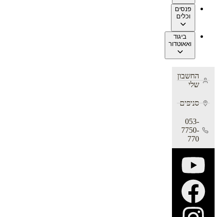
פנסים
וכלים
ביגוד
ואאוטדור
החשבון
שלי
סניפים
053-
7750-
770