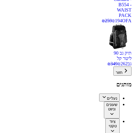
B554 -
WAIST
PACK
₪
259
₪
194
OFA
תיק גב 90
ליטר קל
גב
262
₪
349
₪
חזור
מותגים
נעליים
שעונים
וניווט
ציוד
טקטי