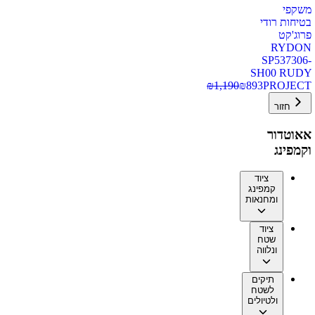
משקפי
בטיחות רודי
פרוג'קט
RYDON
SP537306-
SH00 RUDY
₪
1,190
₪
893
PROJECT
חזור
אאוטדור
וקמפינג
ציוד
קמפינג
ומחנאות
ציוד
שטח
ונלווה
תיקים
לשטח
ולטיולים