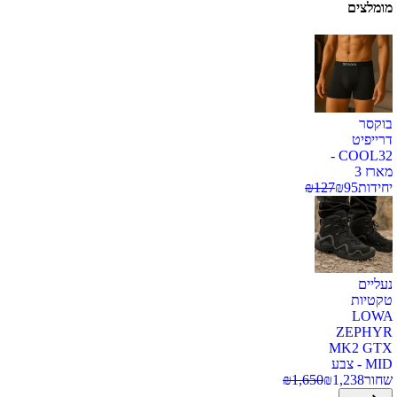
מומלצים
בוקסר
דרייפיט
COOL32 -
מארז 3
יחידות
95
₪
127
₪
נעליים
טקטיות
LOWA
ZEPHYR
MK2 GTX
MID - צבע
שחור
1,238
₪
1,650
₪