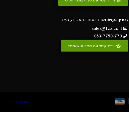
•
סניף געש/משרד:
אזור התעשייה, געש
sales@tzz.co.il
053-7750-770
יצירת קשר עם סניף געש/אתר
קידום אתרים