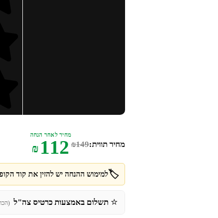
מחיר לאחר הנחה
112
מחיר תווית:
149
₪
₪
🏷️
למימוש ההנחה יש להזין את קוד הקופו
⭐
תשלום באמצעות כרטיס צה"ל
(הכר