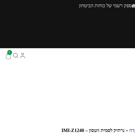
ספק רשמי של כוחות הביטחון
0
דח
»
נרתיק לסמית ווטסון – IMI-Z1240