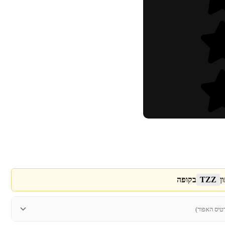
ן
TZZ
בקופה
טיס האפור)