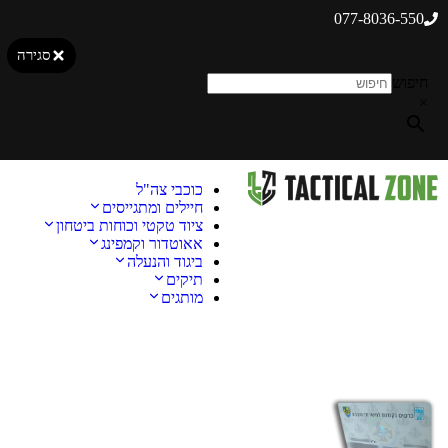
077-8036-550
סגירה
חיפוש
×
כוכבי צה"ל
חיילים ומתגייסים
ציוד טקטי וכוחות ביטחון
אאוטדור וקמפינג
ביגוד והנעלה
תיקים
מותגים