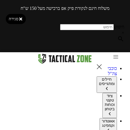
משלוח חינם לנקודת פיק אפ ברכישה מעל 150 ש"ח
סגירה
חיפוש
×
כוכבי
צה"ל
חיילים
ומתגייסים
ציוד
טקטי
וכוחות
ביטחון
אאוטדור
וקמפינג