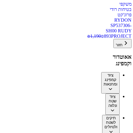
משקפי
בטיחות רודי
פרוג'קט
RYDON
SP537306-
SH00 RUDY
₪
1,190
₪
893
PROJECT
חזור
אאוטדור
וקמפינג
ציוד
קמפינג
ומחנאות
ציוד
שטח
ונלווה
תיקים
לשטח
ולטיולים