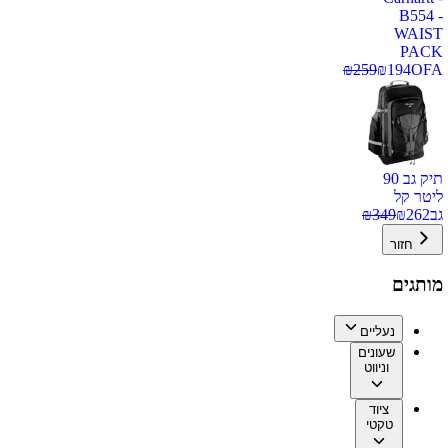
B554 -
WAIST
PACK
₪
259
₪
194
OFA
תיק גב 90
ליטר קל
גב
262
₪
349
₪
חזור
מותגים
נעליים
שעונים
וניווט
ציוד
טקטי