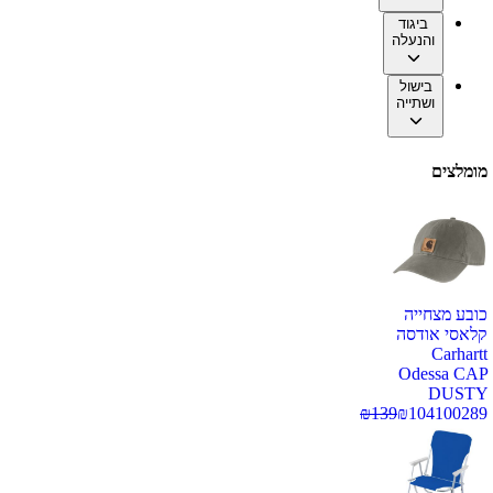
ביגוד
והנעלה
בישול
ושתייה
מומלצים
כובע מצחייה
קלאסי אודסה
Carhartt
Odessa CAP
DUSTY
₪
139
₪
104
100289