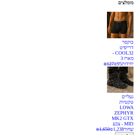
מומלצים
בוקסר
דרייפיט
COOL32 -
מארז 3
יחידות
95
₪
127
₪
נעליים
טקטיות
LOWA
ZEPHYR
MK2 GTX
MID - צבע
שחור
1,238
₪
1,650
₪