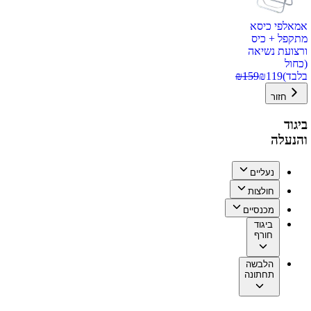
אמאלפי כיסא
מתקפל + כיס
ורצועת נשיאה
(כחול
בלבד)
119
₪
159
₪
חזור
ביגוד
והנעלה
נעליים
חולצות
מכנסיים
ביגוד
חורף
הלבשה
תחתונה