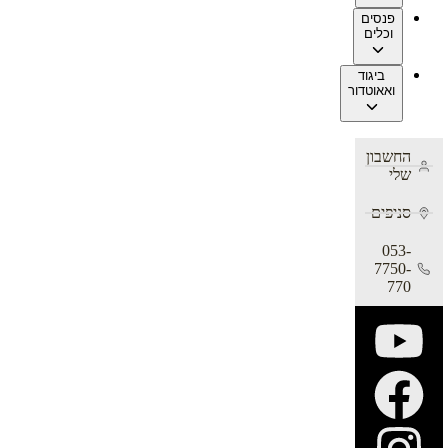
פנסים
וכלים
ביגוד
ואאוטדור
החשבון
שלי
סניפים
053-
7750-
770