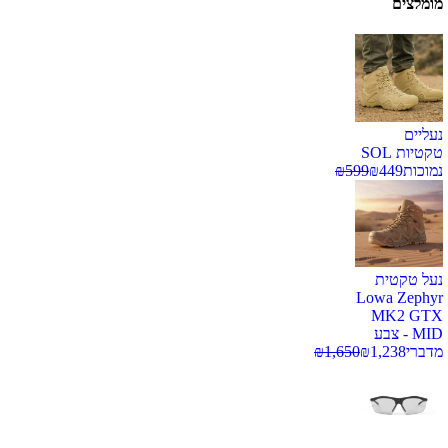
מומלצים
נעליים
טקטיות SOL
נמוכות
449
₪
599
₪
נעל טקטית
Lowa Zephyr
MK2 GTX
MID - צבע
מדברי
1,238
₪
1,650
₪