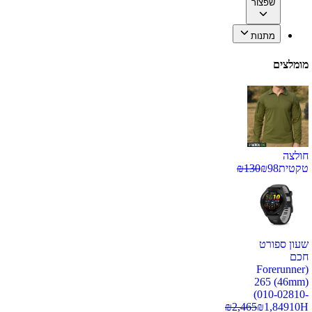
שפצור
מתנות
מומלצים
חולצה
טקטית
98
₪
130
₪
שעון ספורט
חכם
(Forerunner
265 (46mm)
(010-02810-
₪
2,465
₪
1,849
10H