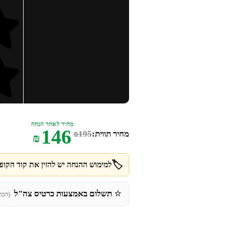
מחיר לאחר הנחה
146
מחיר תווית:
195
₪
₪
🏷️
למימוש ההנחה יש להזין את קוד הקופו
⭐
תשלום באמצעות כרטיס צה"ל
(הכר