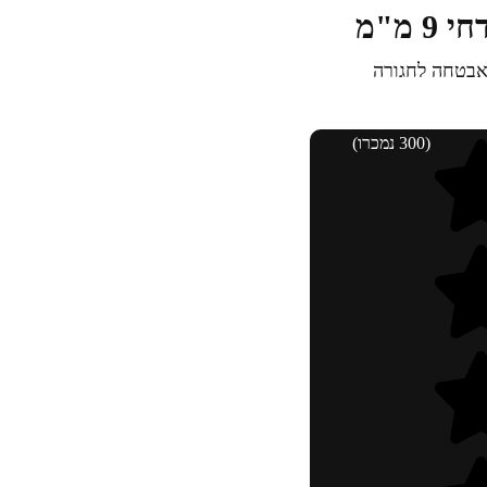
 מ"מ
(300 נמכרו)