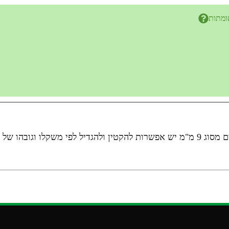
ומתות
נרתיק אקדח ירך- נרתיק אקדח לירך מותאם לכל האקדחים מסוג 9 מ"מ יש אפשרות להקטין ו