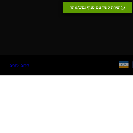
יצירת קשר עם סניף געש/אתר
קידום אתרים