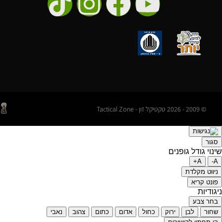
© 2009 - 2026 טקטיקל זון - Tactical Zone
סגור
שינוי גודל גופנים
A+
A-
ניווט מקלדת
פונט קריא
ניגודיות
בחר צבע
שחור
לבן
ירוק
כחול
אדום
כתום
צהוב
נאבי