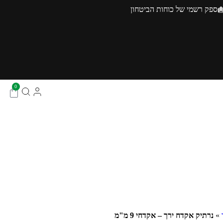
ספק רשמי של כוחות הביטחון
0
»
נרתיק אקדח ירך – אקדחי 9 מ"מ