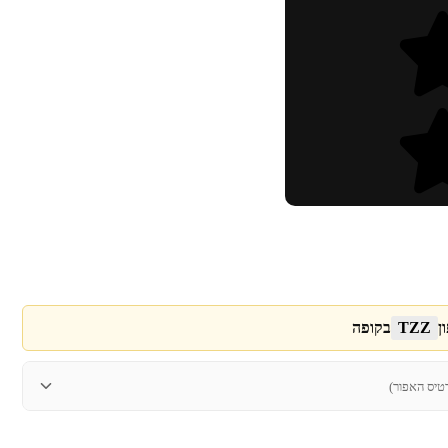
ן
TZZ
בקופה
טיס האפור)