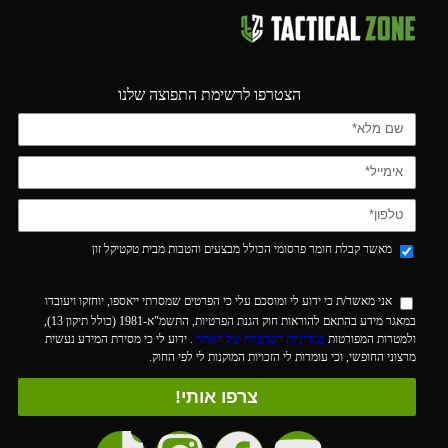
הצטרפו לרשימת התפוצה שלנו
מאשר קבלת חומר פרסומי הכולל מבצעים והטבות מבית טקטיקל זון
אני מאשר/ת כי ידוע לי ומוסכם עלי כי הפרטים שמסרתי ייאספו, יוחזקו ויעובדו
במאגר מידע בהתאם להוראות חוק הגנת הפרטיות, התשמ"א-1981 (כולל תיקון 13),
ולמטרות המפורטות
במדיניות הפרטיות של האתר
. ידוע לי כי מסירת המידע נעשית
מרצוני החופשי, וכי עומדות לי הזכויות המוקנות לי לפי החוק.
צרפו אותי!