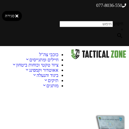
077-8036-550
סגירה
חיפוש
×
כוכבי צה"ל
חיילים ומתגייסים
ציוד טקטי וכוחות ביטחון
אאוטדור וקמפינג
ביגוד והנעלה
תיקים
מותגים