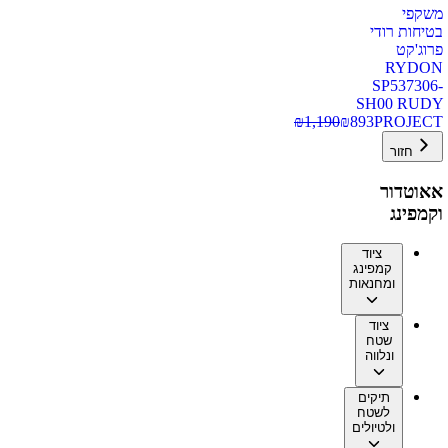
משקפי
בטיחות רודי
פרוג'קט
RYDON
SP537306-
SH00 RUDY
₪
1,190
₪
893
PROJECT
חזור
אאוטדור
וקמפינג
ציוד
קמפינג
ומחנאות
ציוד
שטח
ונלווה
תיקים
לשטח
ולטיולים