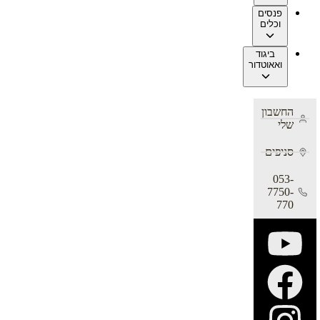
פנסים
וכלים
ביגוד
ואאוטדור
החשבון
שלי
סניפים
053-
7750-
770