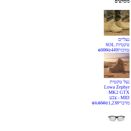
מומלצים
נעליים
טקטיות SOL
נמוכות
449
₪
599
₪
נעל טקטית
Lowa Zephyr
MK2 GTX
MID - צבע
מדברי
1,238
₪
1,650
₪