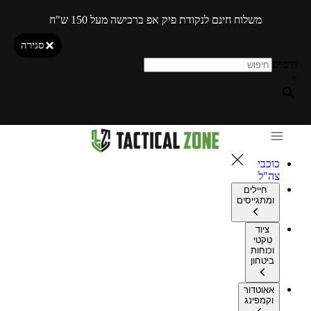
משלוח חינם לנקודת פיק אפ ברכישה מעל 150 ש"ח
סגירה
חיפוש
×
כוכבי
צה"ל
חיילים
ומתגייסים
ציוד
טקטי
וכוחות
ביטחון
אאוטדור
וקמפינג