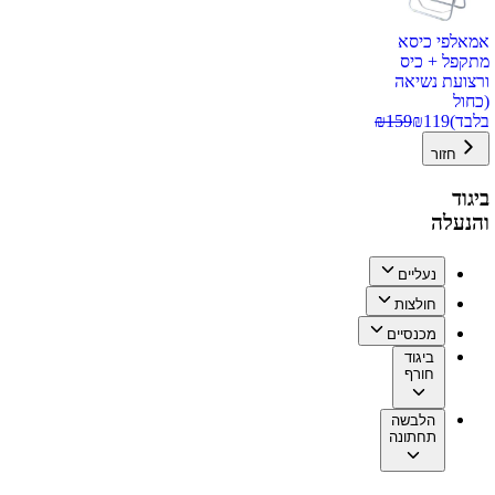
אמאלפי כיסא
מתקפל + כיס
ורצועת נשיאה
(כחול
בלבד)
119
₪
159
₪
חזור
ביגוד
והנעלה
נעליים
חולצות
מכנסיים
ביגוד
חורף
הלבשה
תחתונה