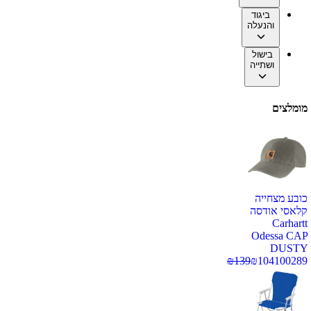
ביגוד
והנעלה
בישול
ושתייה
מומלצים
כובע מצחייה
קלאסי אודסה
Carhartt
Odessa CAP
DUSTY
₪
139
₪
104
100289