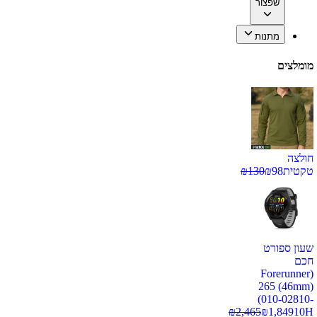
שפצור
מתנות
מומלצים
חולצה
טקטית
98
₪
130
₪
שעון ספורט
חכם
(Forerunner
265 (46mm)
(010-02810-
₪
2,465
₪
1,849
10H