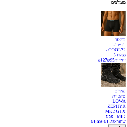
מומלצים
בוקסר
דרייפיט
COOL32 -
מארז 3
יחידות
95
₪
127
₪
נעליים
טקטיות
LOWA
ZEPHYR
MK2 GTX
MID - צבע
שחור
1,238
₪
1,650
₪