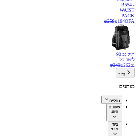
B554 -
WAIST
PACK
₪
259
₪
194
OFA
תיק גב 90
ליטר קל
גב
262
₪
349
₪
חזור
מותגים
נעליים
שעונים
וניווט
ציוד
טקטי