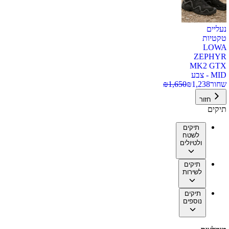
נעליים
טקטיות
LOWA
ZEPHYR
MK2 GTX
MID - צבע
שחור
1,238
₪
1,650
₪
חזור
תיקים
תיקים
לשטח
ולטיולים
תיקים
לשירות
תיקים
נוספים