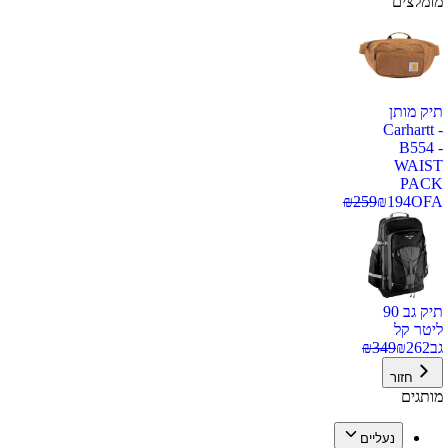
מומלצים
תיק מותן
Carhartt -
B554 -
WAIST
PACK
₪
259
₪
194
OFA
תיק גב 90
ליטר קל
גב
262
₪
349
₪
חזור
מותגים
נעליים