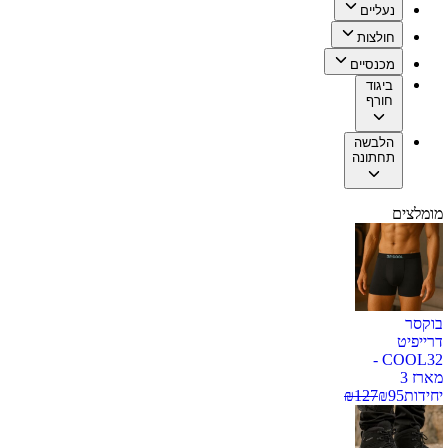
נעליים
חולצות
מכנסיים
ביגוד
חורף
הלבשה
תחתונה
מומלצים
בוקסר
דרייפיט
COOL32 -
מארז 3
יחידות
95
₪
127
₪