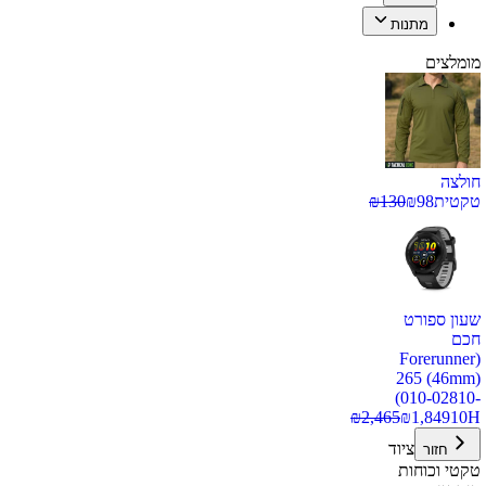
מתנות
מומלצים
חולצה
טקטית
98
₪
130
₪
שעון ספורט
חכם
(Forerunner
265 (46mm)
(010-02810-
₪
2,465
₪
1,849
10H
ציוד
חזור
טקטי וכוחות