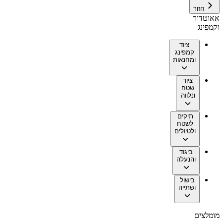
חזור
אאוטדור
וקמפינג
ציוד
קמפינג
ומחנאות
ציוד
שטח
ונלווה
תיקים
לשטח
ולטיולים
ביגוד
והנעלה
בישול
ושתייה
מומלצים