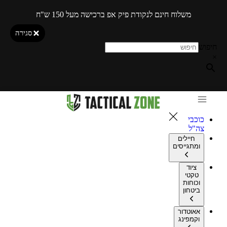
משלוח חינם לנקודת פיק אפ ברכישה מעל 150 ש"ח
סגירה
חיפוש
×
כוכבי
צה"ל
חיילים
ומתגייסים
ציוד
טקטי
וכוחות
ביטחון
אאוטדור
וקמפינג