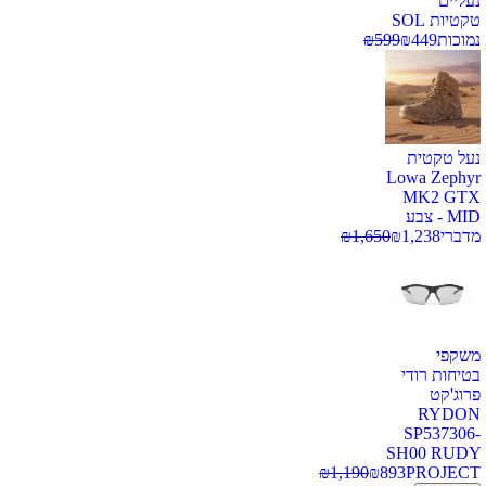
נעליים
טקטיות SOL
נמוכות
449
₪
599
₪
נעל טקטית
Lowa Zephyr
MK2 GTX
MID - צבע
מדברי
1,238
₪
1,650
₪
משקפי
בטיחות רודי
פרוג'קט
RYDON
SP537306-
SH00 RUDY
₪
1,190
₪
893
PROJECT