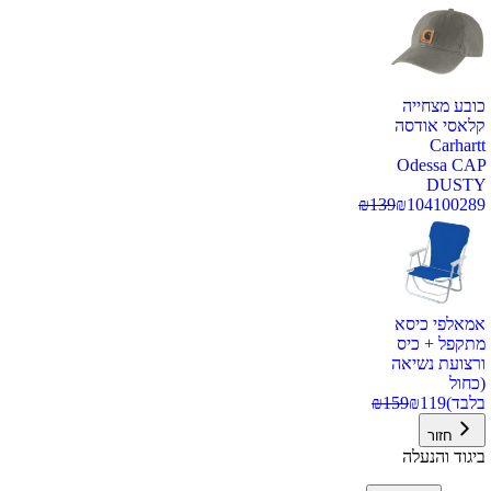
כובע מצחייה
קלאסי אודסה
Carhartt
Odessa CAP
DUSTY
₪
139
₪
104
100289
אמאלפי כיסא
מתקפל + כיס
ורצועת נשיאה
(כחול
בלבד)
119
₪
159
₪
חזור
ביגוד והנעלה