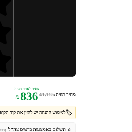
מחיר לאחר הנחה
836
מחיר תווית:
1,115
₪
₪
🏷️
למימוש ההנחה יש להזין את קוד הקופו
⭐
תשלום באמצעות כרטיס צה"ל
(הכר