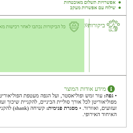
אפשרויות תשלום מאובטחות
שילוח עם אפשרות מעקב
ביקורות
(0)
כל הביקורות נכתבו לאחר רכישות מא
מידע אודות המוצר
•
גפה:
עור זמש ופוליאסטר, ועל הגפה מעטפת הפוליאוריטן PU Monowrap.
מפוליאוריטן לכל אורך סוליית הביניים, להקניית שיכוך זעז
זעזועים, ואוורור. •
מסגרת פנימית:
קשיחה (shank) להקניית יציבות וקשיחות Task Force Hard. •
האיחוד האירופי.