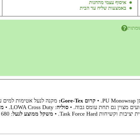
איסוף עצמי מהחנות
באמצעות שליח עד הבית
ומתות
 •
קרום Gore-Tex:
מקנה לנעל אטימות למים עם 
ועים מצוין גם תחת עומס גבוה. •
סוליה
: LOWA Cross Duty. •
מדרס l
משקל ממוצע לנעל
: 680 גרם. •