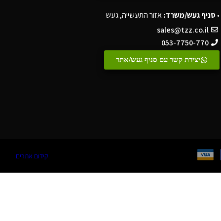
•
סניף געש/משרד:
אזור התעשייה, געש
sales@tzz.co.il
053-7750-770
יצירת קשר עם סניף געש/אתר
קידום אתרים