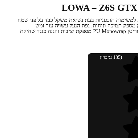
 למשימות תובעניות בעת נשיאת משקל כבד על פני שטח
 הזעזועים DuraPU המוזרק מספק תמיכה ונוחות. גפת הנעל עשויה עור זמש
ופוליאסטר. ועל הגפה מעטפת הפוליאוריטן PU Monowrap מספקת יציבות והגנה כנגד שחיקת
(185 נמכרו)