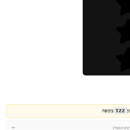
ן
TZZ
בקופה
טיס האפור)