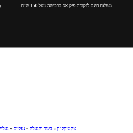
משלוח חינם לנקודת פיק אפ ברכישה מעל 150 ש"ח
טקטיקל זון
»
ביגוד והנעלה
»
נעליים
»
נעליי