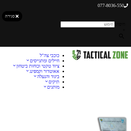
077-8036-550
סגירה
חיפוש
×
כוכבי צה"ל
חיילים ומתגייסים
ציוד טקטי וכוחות ביטחון
אאוטדור וקמפינג
ביגוד והנעלה
תיקים
מותגים