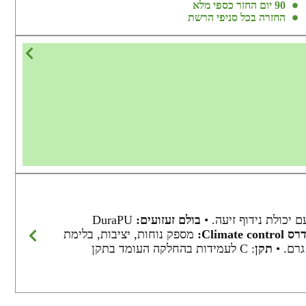
90 יום החזר כספי מלא
החזרה בכל סניפי הרשת
יכולת נידוף זיעה. •
בולם זעזועים:
DuraPU
Climate contro:
מספק נוחות, יציבות, בלימת
תקן
: C לעמידות בהחלקה העומד בתקן