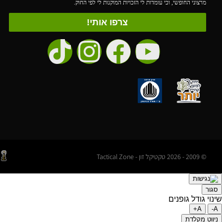
מרצוני החופשי, וכי עומדות לי הזכויות המוקנות לי לפי החוק.
צרפו אותי!
© 2009 - 2026 טקטיקל זון - Tactical Zone
סגור
שינוי גודל גופנים
A+
A-
ניווט מקלדת