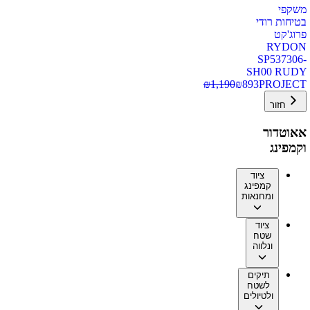
משקפי
בטיחות רודי
פרוג'קט
RYDON
SP537306-
SH00 RUDY
₪
1,190
₪
893
PROJECT
חזור
אאוטדור
וקמפינג
ציוד
קמפינג
ומחנאות
ציוד
שטח
ונלווה
תיקים
לשטח
ולטיולים