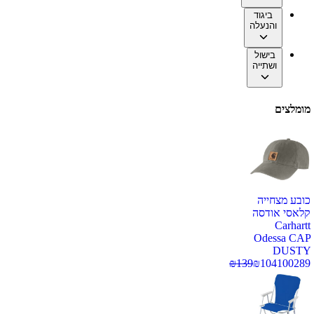
ביגוד
והנעלה
בישול
ושתייה
מומלצים
כובע מצחייה
קלאסי אודסה
Carhartt
Odessa CAP
DUSTY
₪
139
₪
104
100289