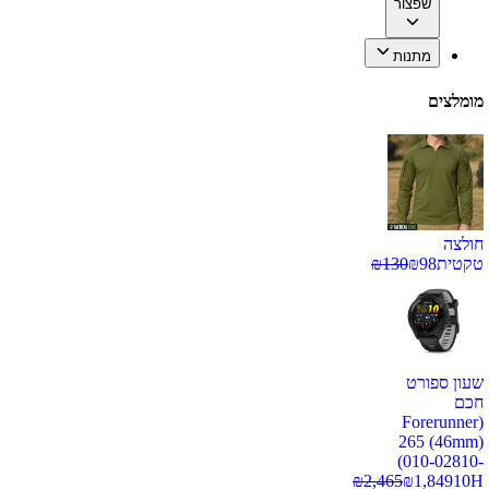
שפצור
מתנות
מומלצים
חולצה
טקטית
98
₪
130
₪
שעון ספורט
חכם
(Forerunner
265 (46mm)
(010-02810-
₪
2,465
₪
1,849
10H