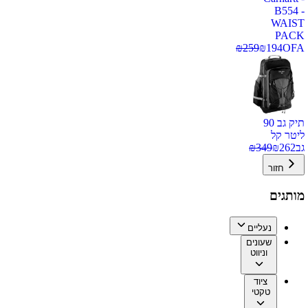
B554 -
WAIST
PACK
₪
259
₪
194
OFA
תיק גב 90
ליטר קל
גב
262
₪
349
₪
חזור
מותגים
נעליים
שעונים
וניווט
ציוד
טקטי