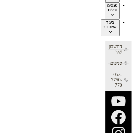
פנסים
וכלים
ביגוד
ואאוטדור
החשבון
שלי
סניפים
053-
7750-
770