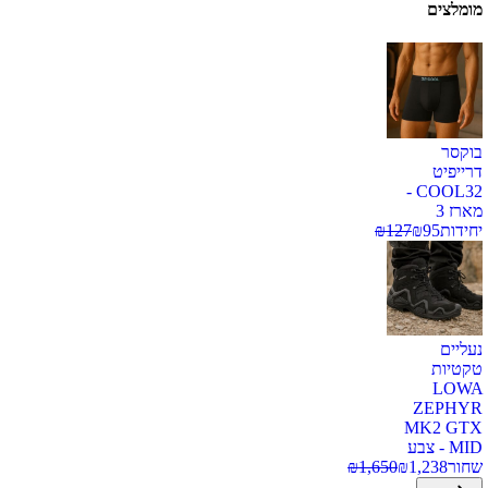
מומלצים
בוקסר
דרייפיט
COOL32 -
מארז 3
יחידות
95
₪
127
₪
נעליים
טקטיות
LOWA
ZEPHYR
MK2 GTX
MID - צבע
שחור
1,238
₪
1,650
₪