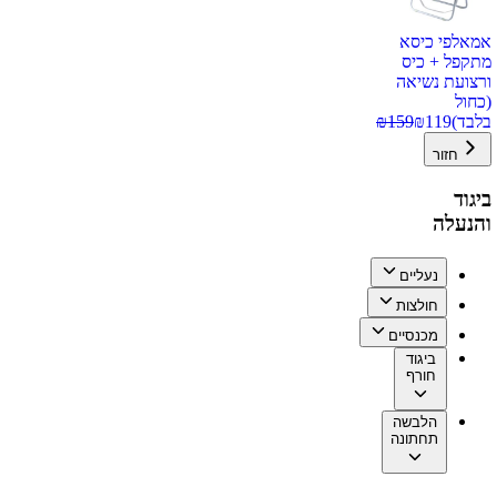
אמאלפי כיסא
מתקפל + כיס
ורצועת נשיאה
(כחול
בלבד)
119
₪
159
₪
חזור
ביגוד
והנעלה
נעליים
חולצות
מכנסיים
ביגוד
חורף
הלבשה
תחתונה