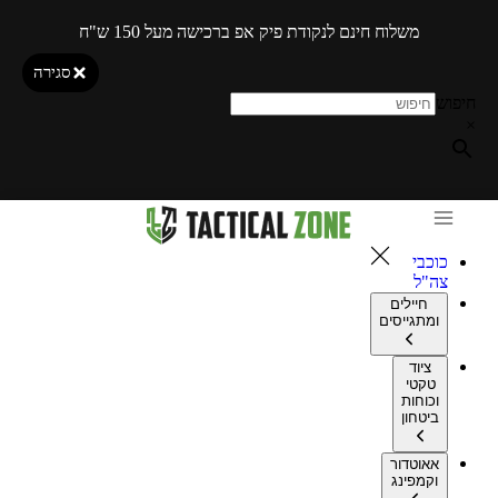
משלוח חינם לנקודת פיק אפ ברכישה מעל 150 ש"ח
סגירה
חיפוש
×
כוכבי
צה"ל
חיילים
ומתגייסים
ציוד
טקטי
וכוחות
ביטחון
אאוטדור
וקמפינג