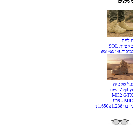
מומלצים
נעליים
טקטיות SOL
נמוכות
449
₪
599
₪
נעל טקטית
Lowa Zephyr
MK2 GTX
MID - צבע
מדברי
1,238
₪
1,650
₪