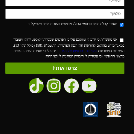
מאשר קבלת חומר פרסומי הכולל מבצעים והטבות מבית טקטיקל זון
אני מאשר/ת כי ידוע לי ומוסכם עלי כי הפרטים שמסרתי ייאספו, יוחזקו ויעובדו
במאגר מידע בהתאם להוראות חוק הגנת הפרטיות, התשמ"א-1981 (כולל תיקון 13),
ולמטרות המפורטות
במדיניות הפרטיות של האתר
. ידוע לי כי מסירת המידע נעשית
מרצוני החופשי, וכי עומדות לי הזכויות המוקנות לי לפי החוק.
צרפו אותי!