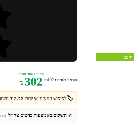
חינם
מחיר לאחר הנחה
302
מחיר תווית:
402
₪
₪
🏷️
למימוש ההנחה יש להזין את קוד הקופו
⭐
תשלום באמצעות כרטיס צה"ל
(הכר