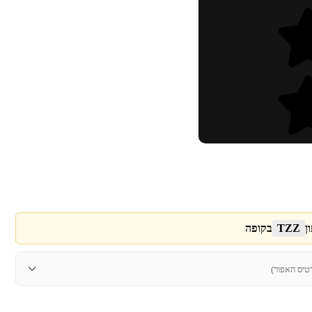
ן
TZZ
בקופה
טיס האפור)