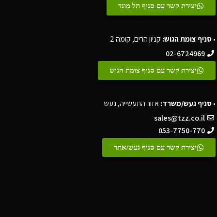
יצירת קשר עם סניף תל מונד
•
סניף צומת הגוש:
קניון הרים, קומה 2
02-6724969
יצירת קשר עם סניף צומת הגוש
•
סניף געש/משרד:
אזור התעשייה, געש
sales@tzz.co.il
053-7750-770
יצירת קשר עם סניף געש/אתר