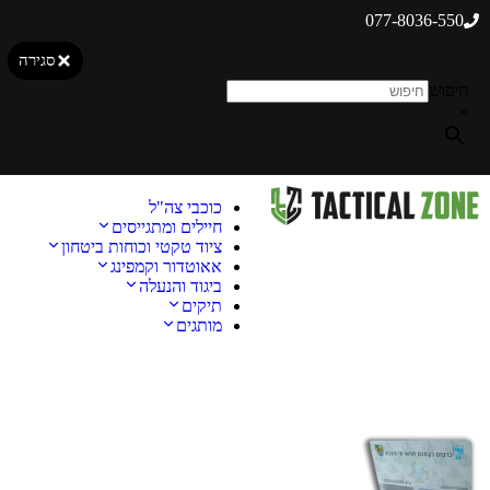
077-8036-550
סגירה
חיפוש
×
כוכבי צה"ל
חיילים ומתגייסים
ציוד טקטי וכוחות ביטחון
אאוטדור וקמפינג
ביגוד והנעלה
תיקים
מותגים