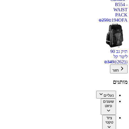
B554 -
WAIST
PACK
₪
259
₪
194
OFA
תיק גב 90
ליטר קל
גב
262
₪
349
₪
חזור
מותגים
נעליים
שעונים
וניווט
ציוד
טקטי