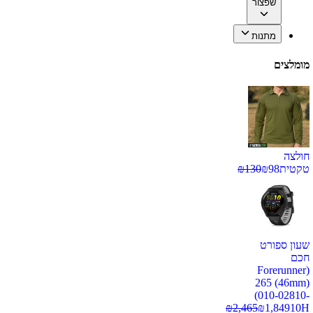
שפצור
מתנות
מומלצים
חולצה
טקטית
98
₪
130
₪
שעון ספורט
חכם
(Forerunner
265 (46mm)
(010-02810-
₪
2,465
₪
1,849
10H