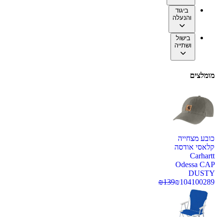
ביגוד
והנעלה
בישול
ושתייה
מומלצים
כובע מצחייה
קלאסי אודסה
Carhartt
Odessa CAP
DUSTY
₪
139
₪
104
100289