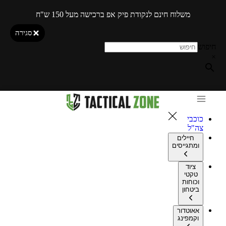
משלוח חינם לנקודת פיק אפ ברכישה מעל 150 ש"ח
סגירה
חיפוש
×
כוכבי
צה"ל
חיילים
ומתגייסים
ציוד
טקטי
וכוחות
ביטחון
אאוטדור
וקמפינג