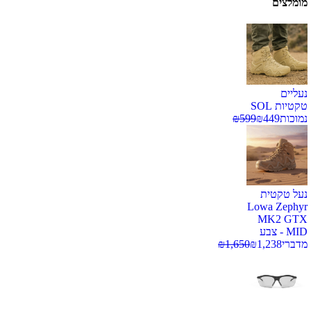
מומלצים
נעליים
טקטיות SOL
נמוכות
449
₪
599
₪
נעל טקטית
Lowa Zephyr
MK2 GTX
MID - צבע
מדברי
1,238
₪
1,650
₪