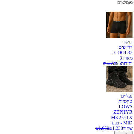
מומלצים
בוקסר
דרייפיט
COOL32 -
מארז 3
יחידות
95
₪
127
₪
נעליים
טקטיות
LOWA
ZEPHYR
MK2 GTX
MID - צבע
שחור
1,238
₪
1,650
₪