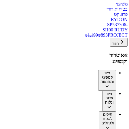
משקפי
בטיחות רודי
פרוג'קט
RYDON
SP537306-
SH00 RUDY
₪
1,190
₪
893
PROJECT
חזור
אאוטדור
וקמפינג
ציוד
קמפינג
ומחנאות
ציוד
שטח
ונלווה
תיקים
לשטח
ולטיולים