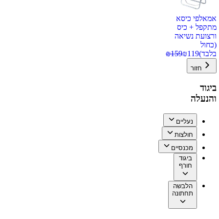
אמאלפי כיסא
מתקפל + כיס
ורצועת נשיאה
(כחול
בלבד)
119
₪
159
₪
חזור
ביגוד
והנעלה
נעליים
חולצות
מכנסיים
ביגוד
חורף
הלבשה
תחתונה