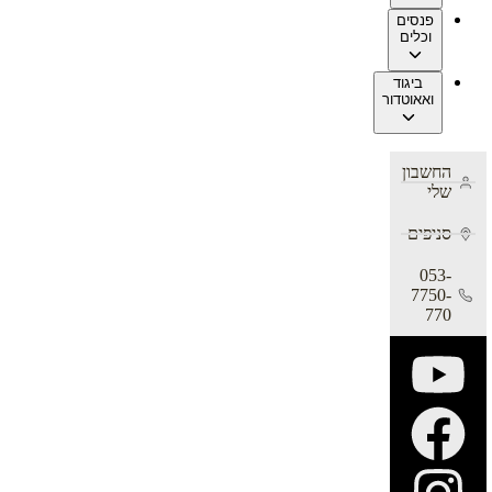
פנסים
וכלים
ביגוד
ואאוטדור
החשבון
שלי
סניפים
053-
7750-
770