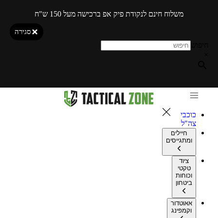
משלוח חינם לנקודת פיק אפ ברכישה מעל 150 ש"ח
סגירה
חיפוש
×
כוכבי
צה"ל
חיילים
ומתגייסים
ציוד
טקטי
וכוחות
ביטחון
אאוטדור
וקמפינג