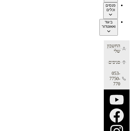
פנסים
וכלים
ביגוד
ואאוטדור
החשבון
שלי
סניפים
053-
7750-
770