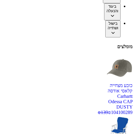
ביגוד
והנעלה
בישול
ושתייה
מומלצים
כובע מצחייה
קלאסי אודסה
Carhartt
Odessa CAP
DUSTY
₪
139
₪
104
100289