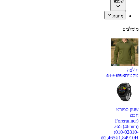
שפצור
מתנות
מומלצים
חולצה
טקטית
98
₪
130
₪
שעון ספורט
חכם
(Forerunner
265 (46mm)
(010-02810-
₪
2,465
₪
1,849
10H