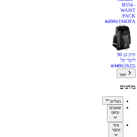
B554 -
WAIST
PACK
₪
259
₪
194
OFA
תיק גב 90
ליטר קל
גב
262
₪
349
₪
חזור
מותגים
נעליים
שעונים
וניווט
ציוד
טקטי