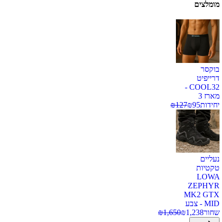
מומלצים
בוקסר
דרייפיט
COOL32 -
מארז 3
יחידות
95
₪
127
₪
נעליים
טקטיות
LOWA
ZEPHYR
MK2 GTX
MID - צבע
שחור
1,238
₪
1,650
₪