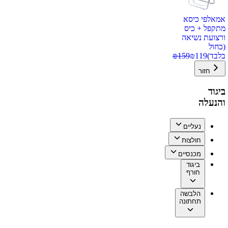
אמאלפי כיסא
מתקפל + כיס
ורצועת נשיאה
(כחול
בלבד)
119
₪
159
₪
חזור
ביגוד
והנעלה
נעליים
חולצות
מכנסיים
ביגוד
חורף
הלבשה
תחתונה