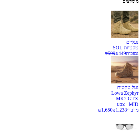
מומלצים
נעליים
טקטיות SOL
נמוכות
449
₪
599
₪
נעל טקטית
Lowa Zephyr
MK2 GTX
MID - צבע
מדברי
1,238
₪
1,650
₪