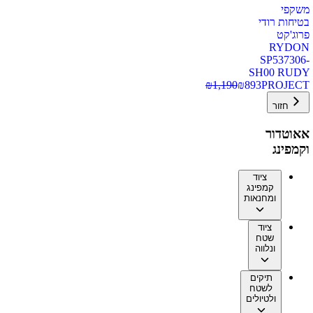
משקפי
בטיחות רודי
פרוג'קט
RYDON
SP537306-
SH00 RUDY
₪
1,190
₪
893
PROJECT
חזור
אאוטדור
וקמפינג
ציוד
קמפינג
ומחנאות
ציוד
שטח
ונלווה
תיקים
לשטח
ולטיולים