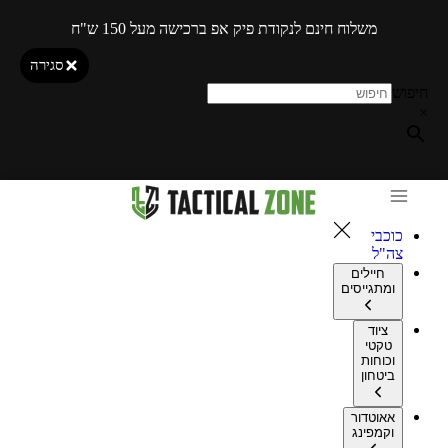
משלוח חינם לנקודת פיק אפ ברכישה מעל 150 ש"ח
סגירה
חיפוש
×
כוכבי
צה"ל
חיילים
ומתגייסים
ציוד
טקטי
וכוחות
ביטחון
אאוטדור
וקמפינג