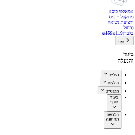
אמאלפי כיסא
מתקפל + כיס
ורצועת נשיאה
(כחול
בלבד)
119
₪
159
₪
חזור
ביגוד
והנעלה
נעליים
חולצות
מכנסיים
ביגוד
חורף
הלבשה
תחתונה