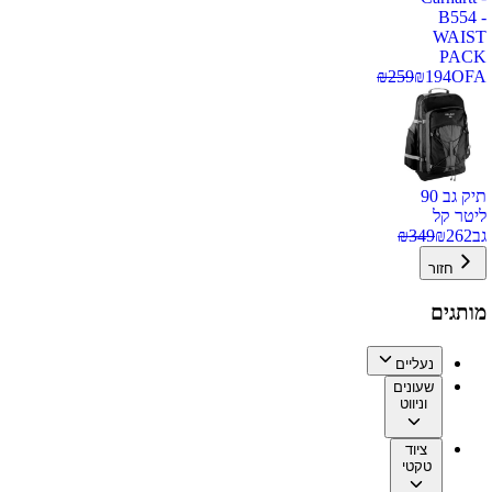
B554 -
WAIST
PACK
₪
259
₪
194
OFA
תיק גב 90
ליטר קל
גב
262
₪
349
₪
חזור
מותגים
נעליים
שעונים
וניווט
ציוד
טקטי