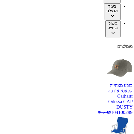
ביגוד
והנעלה
בישול
ושתייה
מומלצים
כובע מצחייה
קלאסי אודסה
Carhartt
Odessa CAP
DUSTY
₪
139
₪
104
100289