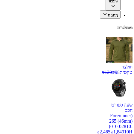
שפצור
מתנות
מומלצים
חולצה
טקטית
98
₪
130
₪
שעון ספורט
חכם
(Forerunner
265 (46mm)
(010-02810-
₪
2,465
₪
1,849
10H