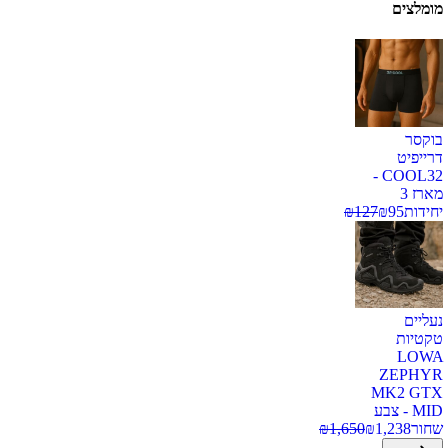
מומלצים
בוקסר
דרייפיט
COOL32 -
מארז 3
יחידות
95
₪
127
₪
נעליים
טקטיות
LOWA
ZEPHYR
MK2 GTX
MID - צבע
שחור
1,238
₪
1,650
₪