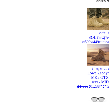
מומלצים
נעליים
טקטיות SOL
נמוכות
449
₪
599
₪
נעל טקטית
Lowa Zephyr
MK2 GTX
MID - צבע
מדברי
1,238
₪
1,650
₪