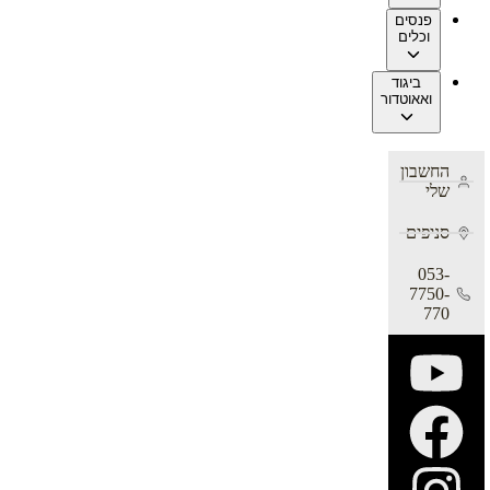
פנסים
וכלים
ביגוד
ואאוטדור
החשבון
שלי
סניפים
053-
7750-
770