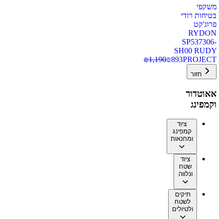
משקפי
בטיחות רודי
פרוג'קט
RYDON
SP537306-
SH00 RUDY
₪
1,190
₪
893
PROJECT
חזור
אאוטדור
וקמפינג
ציוד
קמפינג
ומחנאות
ציוד
שטח
ונלווה
תיקים
לשטח
ולטיולים