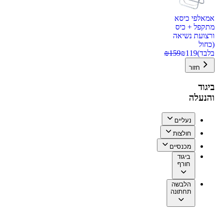
אמאלפי כיסא
מתקפל + כיס
ורצועת נשיאה
(כחול
בלבד)
119
₪
159
₪
חזור
ביגוד
והנעלה
נעליים
חולצות
מכנסיים
ביגוד
חורף
הלבשה
תחתונה