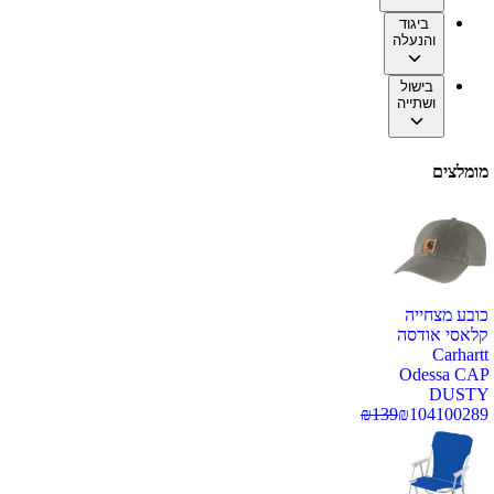
ביגוד
והנעלה
בישול
ושתייה
מומלצים
כובע מצחייה
קלאסי אודסה
Carhartt
Odessa CAP
DUSTY
₪
139
₪
104
100289