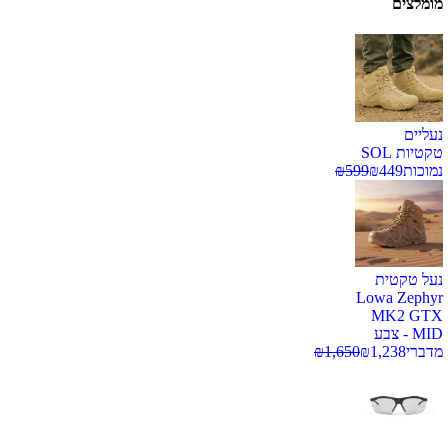
מומלצים
נעליים
טקטיות SOL
נמוכות
449
₪
599
₪
נעל טקטית
Lowa Zephyr
MK2 GTX
MID - צבע
מדברי
1,238
₪
1,650
₪