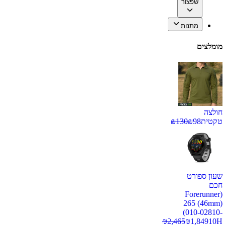
שפצור
מתנות
מומלצים
חולצה
טקטית
98
₪
130
₪
שעון ספורט
חכם
(Forerunner
265 (46mm)
(010-02810-
₪
2,465
₪
1,849
10H