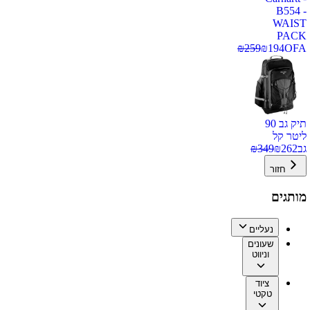
B554 -
WAIST
PACK
₪
259
₪
194
OFA
תיק גב 90
ליטר קל
גב
262
₪
349
₪
חזור
מותגים
נעליים
שעונים
וניווט
ציוד
טקטי