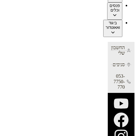
פנסים
וכלים
ביגוד
ואאוטדור
החשבון
שלי
סניפים
053-
7750-
770