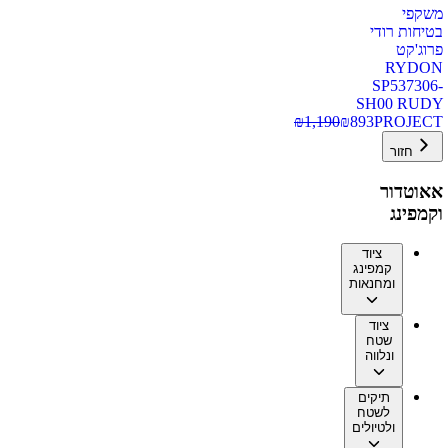
משקפי
בטיחות רודי
פרוג'קט
RYDON
SP537306-
SH00 RUDY
₪
1,190
₪
893
PROJECT
חזור
אאוטדור
וקמפינג
ציוד
קמפינג
ומחנאות
ציוד
שטח
ונלווה
תיקים
לשטח
ולטיולים