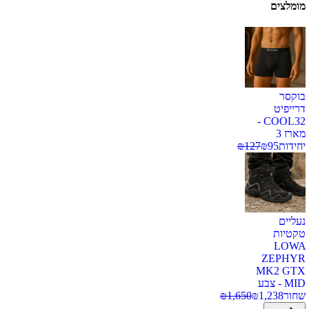
מומלצים
בוקסר
דרייפיט
COOL32 -
מארז 3
יחידות
95
₪
127
₪
נעליים
טקטיות
LOWA
ZEPHYR
MK2 GTX
MID - צבע
שחור
1,238
₪
1,650
₪