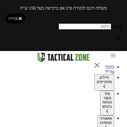
משלוח חינם לנקודת פיק אפ ברכישה מעל 150 ש"ח
סגירה
חיפוש
×
כוכבי
צה"ל
חיילים
ומתגייסים
ציוד
טקטי
וכוחות
ביטחון
אאוטדור
וקמפינג