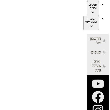
פנסים
וכלים
ביגוד
ואאוטדור
החשבון
שלי
סניפים
053-
7750-
770