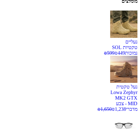
מומלצים
נעליים
טקטיות SOL
נמוכות
449
₪
599
₪
נעל טקטית
Lowa Zephyr
MK2 GTX
MID - צבע
מדברי
1,238
₪
1,650
₪