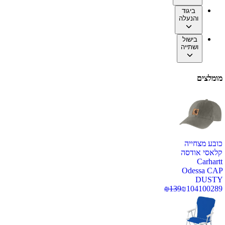
ביגוד
והנעלה
בישול
ושתייה
מומלצים
כובע מצחייה
קלאסי אודסה
Carhartt
Odessa CAP
DUSTY
₪
139
₪
104
100289