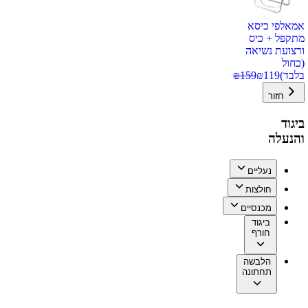
אמאלפי כיסא
מתקפל + כיס
ורצועת נשיאה
(כחול
בלבד)
119
₪
159
₪
חזור
ביגוד
והנעלה
נעליים
חולצות
מכנסיים
ביגוד
חורף
הלבשה
תחתונה