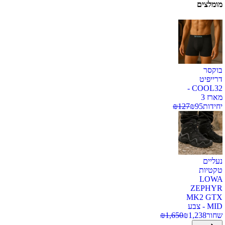
מומלצים
בוקסר
דרייפיט
COOL32 -
מארז 3
יחידות
95
₪
127
₪
נעליים
טקטיות
LOWA
ZEPHYR
MK2 GTX
MID - צבע
שחור
1,238
₪
1,650
₪