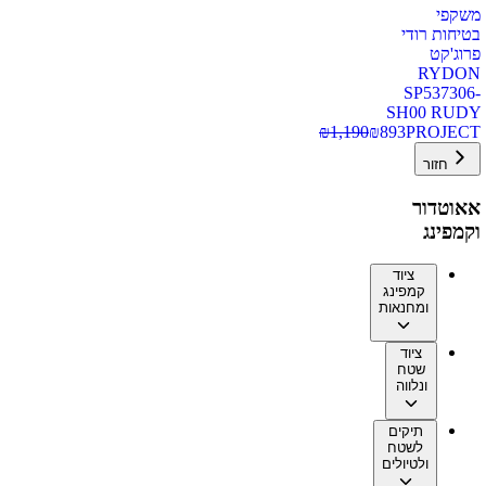
משקפי
בטיחות רודי
פרוג'קט
RYDON
SP537306-
SH00 RUDY
₪
1,190
₪
893
PROJECT
חזור
אאוטדור
וקמפינג
ציוד
קמפינג
ומחנאות
ציוד
שטח
ונלווה
תיקים
לשטח
ולטיולים