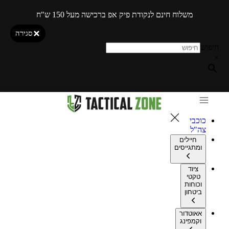
משלוח חינם לנקודת פיק אפ ברכישה מעל 150 ש"ח
סגירה
חיפוש
×
כוכבי
צה"ל
חיילים
ומתגייסים
ציוד
טקטי
וכוחות
ביטחון
אאוטדור
וקמפינג