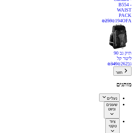
B554 -
WAIST
PACK
₪
259
₪
194
OFA
תיק גב 90
ליטר קל
גב
262
₪
349
₪
חזור
מותגים
נעליים
שעונים
וניווט
ציוד
טקטי