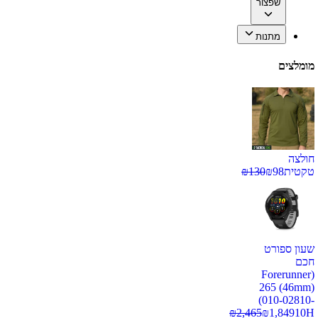
שפצור
מתנות
מומלצים
חולצה
טקטית
98
₪
130
₪
שעון ספורט
חכם
(Forerunner
265 (46mm)
(010-02810-
₪
2,465
₪
1,849
10H