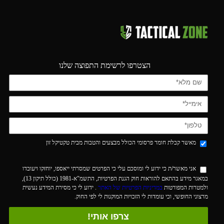
הצטרפו לרשימת התפוצה שלנו
מאשר קבלת חומר פרסומי הכולל מבצעים והטבות מבית טקטיקל זון
אני מאשר/ת כי ידוע לי ומוסכם עלי כי הפרטים שמסרתי ייאספו, יוחזקו ויעובדו
במאגר מידע בהתאם להוראות חוק הגנת הפרטיות, התשמ"א-1981 (כולל תיקון 13),
ולמטרות המפורטות
במדיניות הפרטיות של האתר
. ידוע לי כי מסירת המידע נעשית
מרצוני החופשי, וכי עומדות לי הזכויות המוקנות לי לפי החוק.
צרפו אותי!