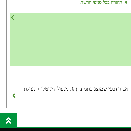
החזרה בכל סניפי הרשת
1. גודל: H450*W390*D340mm 2. משקל: 50 ק"ג 3. עובי דלת: 10 מ"מ/גוף 25 מ"מ; 4. בורג: Ø30 מ"מ*2 5. צבע: שחור + אפור (כפי שמוצג בתמונה) 6. מנעול דיגיטלי + נעילת