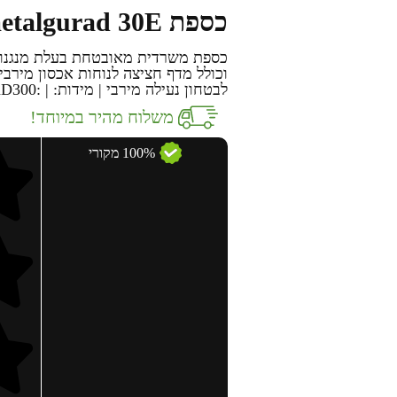
כספת metalgurad 30E
כספת משרדית מאובטחת בעלת מנגנון נע
לבטחון נעילה מירבי | מידות: | :H300XW380XD300 משקל כ 9 ק"ג
משלוח מהיר במיוחד!
100% מקורי