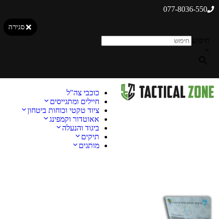
077-8036-550
סגירה
חיפוש
×
כוכבי צה"ל
חיילים ומתגייסים
ציוד טקטי וכוחות ביטחון
אאוטדור וקמפינג
ביגוד והנעלה
תיקים
מותגים