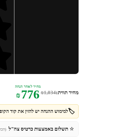
מחיר לאחר הנחה
776
מחיר תווית:
1,034
₪
₪
🏷️
למימוש ההנחה יש להזין את קוד הקופו
⭐
תשלום באמצעות כרטיס צה"ל
(הכר