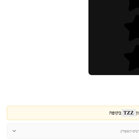
ן
TZZ
בקופה
טיס האפור)