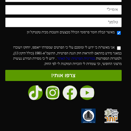
מאשר קבלת חומר פרסומי הכולל מבצעים והטבות מבית טקטיקל זון
אני מאשר/ת כי ידוע לי ומוסכם עלי כי הפרטים שמסרתי ייאספו, יוחזקו ויעובדו
במאגר מידע בהתאם להוראות חוק הגנת הפרטיות, התשמ"א-1981 (כולל תיקון 13),
ולמטרות המפורטות
במדיניות הפרטיות של האתר
. ידוע לי כי מסירת המידע נעשית
מרצוני החופשי, וכי עומדות לי הזכויות המוקנות לי לפי החוק.
צרפו אותי!