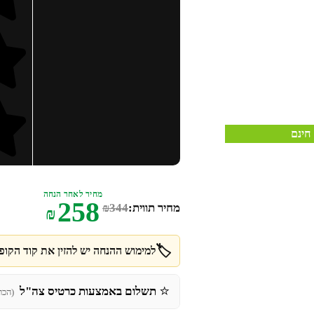
חינם
מחיר לאחר הנחה
258
מחיר תווית:
344
₪
₪
🏷️
למימוש ההנחה יש להזין את קוד הקופו
⭐
תשלום באמצעות כרטיס צה"ל
(הכר