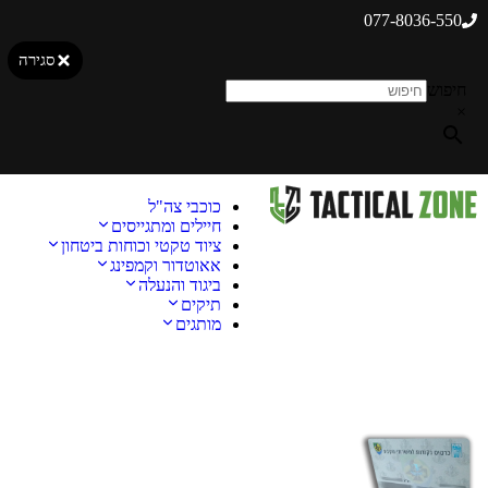
077-8036-550
סגירה
חיפוש
×
כוכבי צה"ל
חיילים ומתגייסים
ציוד טקטי וכוחות ביטחון
אאוטדור וקמפינג
ביגוד והנעלה
תיקים
מותגים