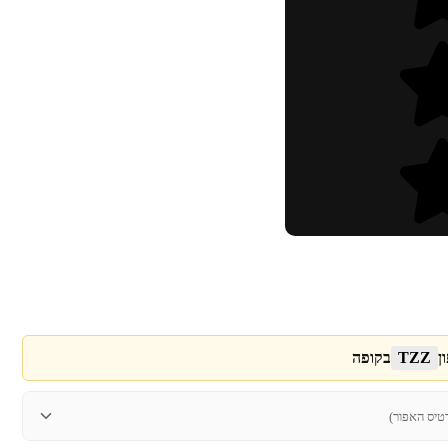
ן
TZZ
בקופה
טיס האפור)