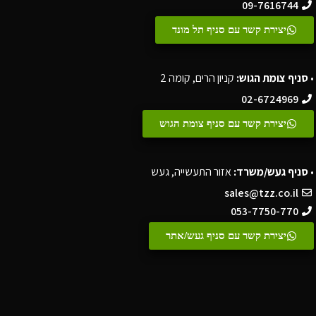
09-7616744
יצירת קשר עם סניף תל מונד
•
סניף צומת הגוש:
קניון הרים, קומה 2
02-6724969
יצירת קשר עם סניף צומת הגוש
•
סניף געש/משרד:
אזור התעשייה, געש
sales@tzz.co.il
053-7750-770
יצירת קשר עם סניף געש/אתר