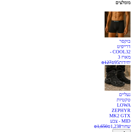
מומלצים
בוקסר
דרייפיט
COOL32 -
מארז 3
יחידות
95
₪
127
₪
נעליים
טקטיות
LOWA
ZEPHYR
MK2 GTX
MID - צבע
שחור
1,238
₪
1,650
₪