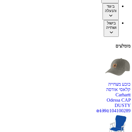
ביגוד
והנעלה
בישול
ושתייה
מומלצים
כובע מצחייה
קלאסי אודסה
Carhartt
Odessa CAP
DUSTY
₪
139
₪
104
100289