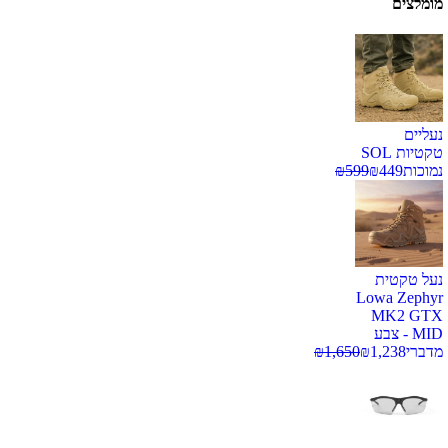
מומלצים
נעליים
טקטיות SOL
נמוכות
449
₪
599
₪
נעל טקטית
Lowa Zephyr
MK2 GTX
MID - צבע
מדברי
1,238
₪
1,650
₪