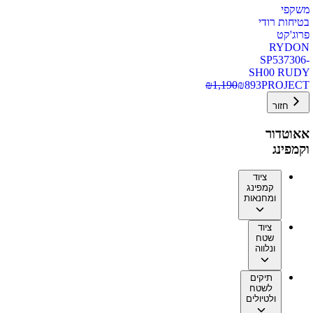
משקפי
בטיחות רודי
פרוג'קט
RYDON
SP537306-
SH00 RUDY
₪
1,190
₪
893
PROJECT
חזור
אאוטדור
וקמפינג
ציוד
קמפינג
ומחנאות
ציוד
שטח
ונלווה
תיקים
לשטח
ולטיולים