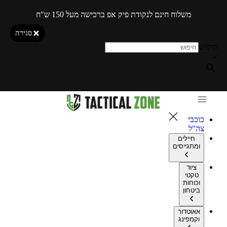
משלוח חינם לנקודת פיק אפ ברכישה מעל 150 ש"ח
סגירה
חיפוש
×
כוכבי
צה"ל
חיילים
ומתגייסים
ציוד
טקטי
וכוחות
ביטחון
אאוטדור
וקמפינג