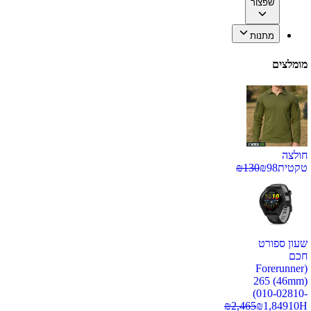
שפצור
מתנות
מומלצים
חולצה
טקטית
98
₪
130
₪
שעון ספורט
חכם
(Forerunner
265 (46mm)
(010-02810-
₪
2,465
₪
1,849
10H