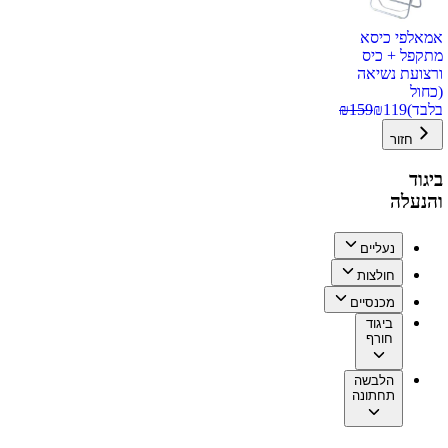
אמאלפי כיסא
מתקפל + כיס
ורצועת נשיאה
(כחול
בלבד)
119
₪
159
₪
חזור
ביגוד
והנעלה
נעליים
חולצות
מכנסיים
ביגוד
חורף
הלבשה
תחתונה