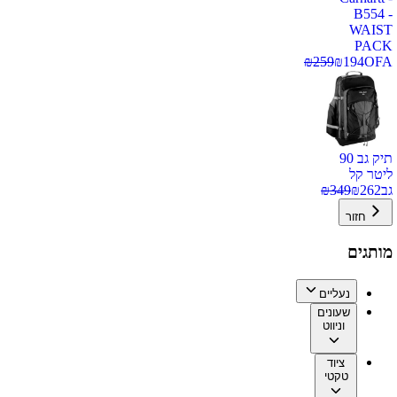
B554 -
WAIST
PACK
₪
259
₪
194
OFA
תיק גב 90
ליטר קל
גב
262
₪
349
₪
חזור
מותגים
נעליים
שעונים
וניווט
ציוד
טקטי