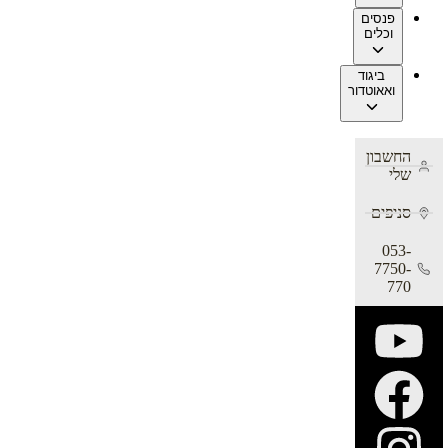
פנסים
וכלים
ביגוד
ואאוטדור
החשבון
שלי
סניפים
053-
7750-
770