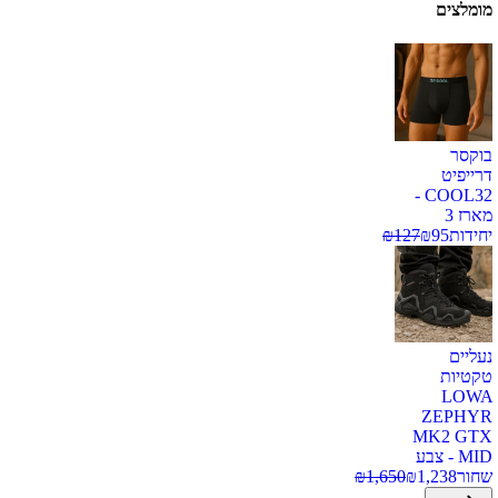
מומלצים
בוקסר
דרייפיט
COOL32 -
מארז 3
יחידות
95
₪
127
₪
נעליים
טקטיות
LOWA
ZEPHYR
MK2 GTX
MID - צבע
שחור
1,238
₪
1,650
₪