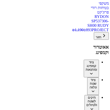
משקפי
בטיחות רודי
פרוג'קט
RYDON
SP537306-
SH00 RUDY
₪
1,190
₪
893
PROJECT
חזור
אאוטדור
וקמפינג
ציוד
קמפינג
ומחנאות
ציוד
שטח
ונלווה
תיקים
לשטח
ולטיולים