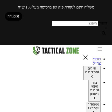
משלוח חינם לנקודת פיק אפ ברכישה מעל 150 ש"ח
סגירה
חיפוש
×
כוכבי
צה"ל
חיילים
ומתגייסים
ציוד
טקטי
וכוחות
ביטחון
אאוטדור
וקמפינג