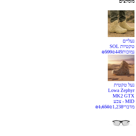
מומלצים
נעליים
טקטיות SOL
נמוכות
449
₪
599
₪
נעל טקטית
Lowa Zephyr
MK2 GTX
MID - צבע
מדברי
1,238
₪
1,650
₪