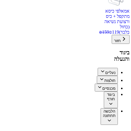
אמאלפי כיסא
מתקפל + כיס
ורצועת נשיאה
(כחול
בלבד)
119
₪
159
₪
חזור
ביגוד
והנעלה
נעליים
חולצות
מכנסיים
ביגוד
חורף
הלבשה
תחתונה