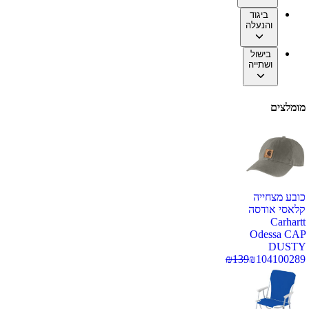
ביגוד
והנעלה
בישול
ושתייה
מומלצים
כובע מצחייה
קלאסי אודסה
Carhartt
Odessa CAP
DUSTY
₪
139
₪
104
100289