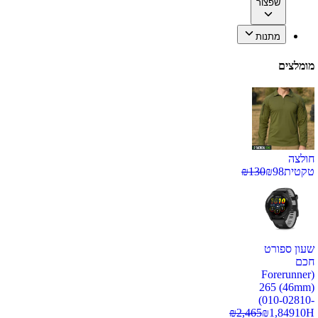
שפצור
מתנות
מומלצים
חולצה
טקטית
98
₪
130
₪
שעון ספורט
חכם
(Forerunner
265 (46mm)
(010-02810-
₪
2,465
₪
1,849
10H