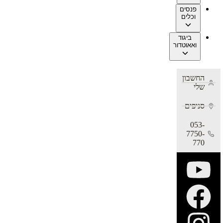
פנסים
וכלים
ביגוד
ואאוטדור
החשבון
שלי
סניפים
053-
7750-
770