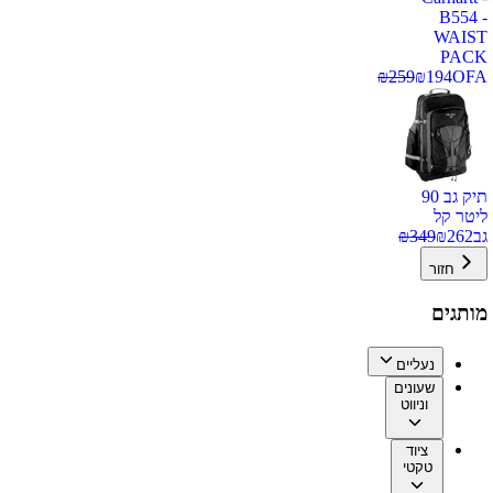
B554 -
WAIST
PACK
₪
259
₪
194
OFA
תיק גב 90
ליטר קל
גב
262
₪
349
₪
חזור
מותגים
נעליים
שעונים
וניווט
ציוד
טקטי