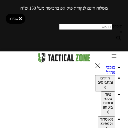
משלוח חינם לנקודת פיק אפ ברכישה מעל 150 ש"ח
סגירה
חיפוש
×
כוכבי
צה"ל
חיילים
ומתגייסים
ציוד
טקטי
וכוחות
ביטחון
אאוטדור
וקמפינג