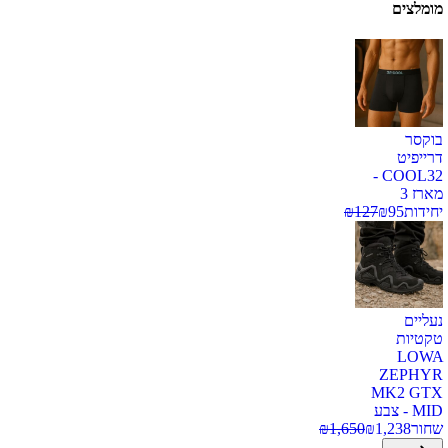
מומלצים
בוקסר
דרייפיט
COOL32 -
מארז 3
יחידות
95
₪
127
₪
נעליים
טקטיות
LOWA
ZEPHYR
MK2 GTX
MID - צבע
שחור
1,238
₪
1,650
₪