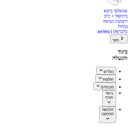
אמאלפי כיסא
מתקפל + כיס
ורצועת נשיאה
(כחול
בלבד)
119
₪
159
₪
חזור
ביגוד
והנעלה
נעליים
חולצות
מכנסיים
ביגוד
חורף
הלבשה
תחתונה