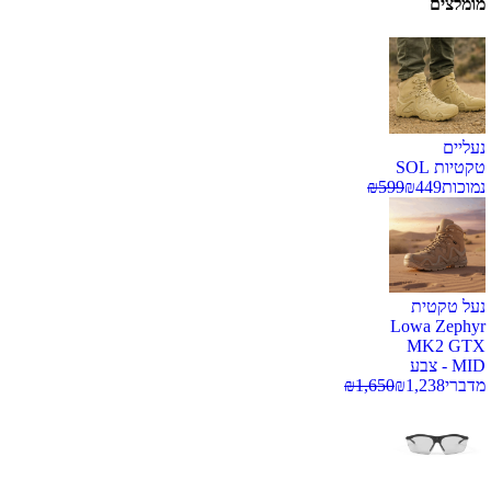
מומלצים
נעליים
טקטיות SOL
נמוכות
449
₪
599
₪
נעל טקטית
Lowa Zephyr
MK2 GTX
MID - צבע
מדברי
1,238
₪
1,650
₪