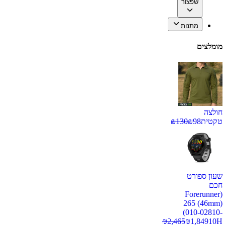
שפצור
מתנות
מומלצים
חולצה
טקטית
98
₪
130
₪
שעון ספורט
חכם
(Forerunner
265 (46mm)
(010-02810-
₪
2,465
₪
1,849
10H