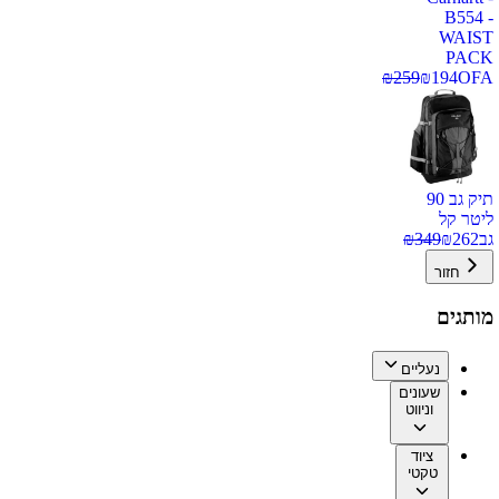
B554 -
WAIST
PACK
₪
259
₪
194
OFA
תיק גב 90
ליטר קל
גב
262
₪
349
₪
חזור
מותגים
נעליים
שעונים
וניווט
ציוד
טקטי