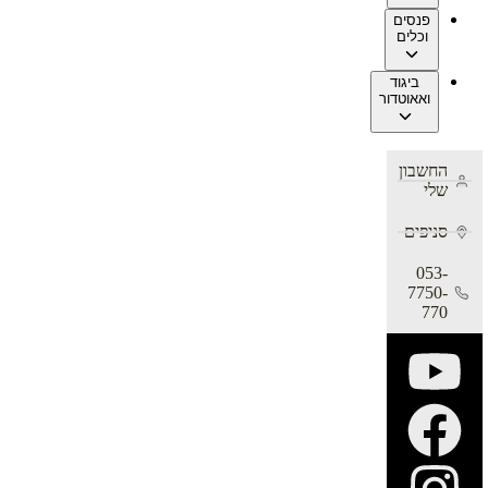
פנסים
וכלים
ביגוד
ואאוטדור
החשבון
שלי
סניפים
053-
7750-
770