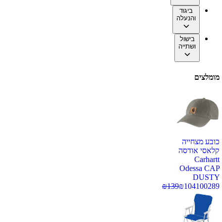
ביגוד
והנעלה
בישול
ושתייה
מומלצים
כובע מצחייה
קלאסי אודסה
Carhartt
Odessa CAP
DUSTY
₪
139
₪
104
100289