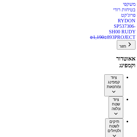
משקפי
בטיחות רודי
פרוג'קט
RYDON
SP537306-
SH00 RUDY
₪
1,190
₪
893
PROJECT
חזור
אאוטדור
וקמפינג
ציוד
קמפינג
ומחנאות
ציוד
שטח
ונלווה
תיקים
לשטח
ולטיולים