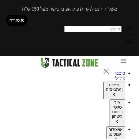
משלוח חינם לנקודת פיק אפ ברכישה מעל 150 ש"ח
סגירה
חיפוש
×
כוכבי
צה"ל
חיילים
ומתגייסים
ציוד
טקטי
וכוחות
ביטחון
אאוטדור
וקמפינג