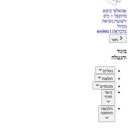
אמאלפי כיסא
מתקפל + כיס
ורצועת נשיאה
(כחול
בלבד)
119
₪
159
₪
חזור
ביגוד
והנעלה
נעליים
חולצות
מכנסיים
ביגוד
חורף
הלבשה
תחתונה