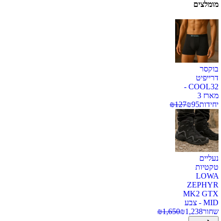
מומלצים
בוקסר
דרייפיט
COOL32 -
מארז 3
יחידות
95
₪
127
₪
נעליים
טקטיות
LOWA
ZEPHYR
MK2 GTX
MID - צבע
שחור
1,238
₪
1,650
₪