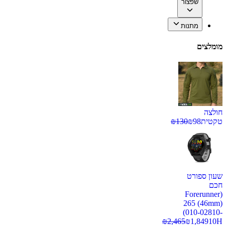
שפצור
מתנות
מומלצים
חולצה
טקטית
98
₪
130
₪
שעון ספורט
חכם
(Forerunner
265 (46mm)
(010-02810-
₪
2,465
₪
1,849
10H