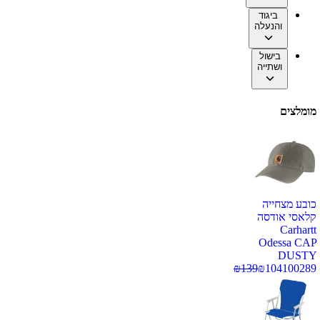
ביגוד
והנעלה
בישול
ושתייה
מומלצים
כובע מצחייה
קלאסי אודסה
Carhartt
Odessa CAP
DUSTY
₪
139
₪
104
100289