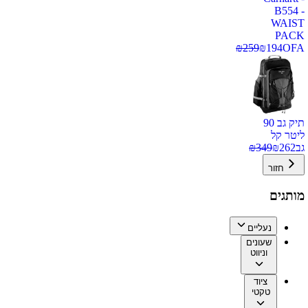
B554 -
WAIST
PACK
₪
259
₪
194
OFA
תיק גב 90
ליטר קל
גב
262
₪
349
₪
חזור
מותגים
נעליים
שעונים
וניווט
ציוד
טקטי