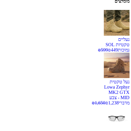
מומלצים
נעליים
טקטיות SOL
נמוכות
449
₪
599
₪
נעל טקטית
Lowa Zephyr
MK2 GTX
MID - צבע
מדברי
1,238
₪
1,650
₪