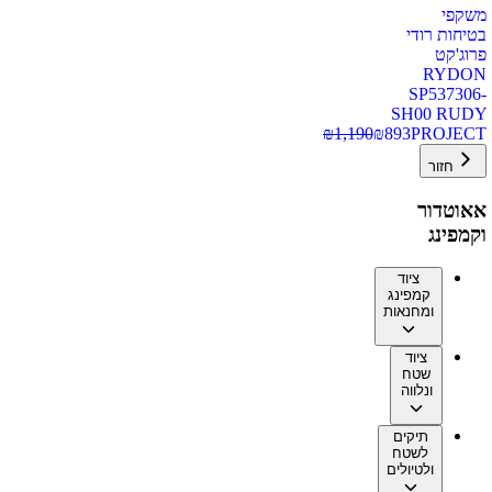
משקפי
בטיחות רודי
פרוג'קט
RYDON
SP537306-
SH00 RUDY
₪
1,190
₪
893
PROJECT
חזור
אאוטדור
וקמפינג
ציוד
קמפינג
ומחנאות
ציוד
שטח
ונלווה
תיקים
לשטח
ולטיולים