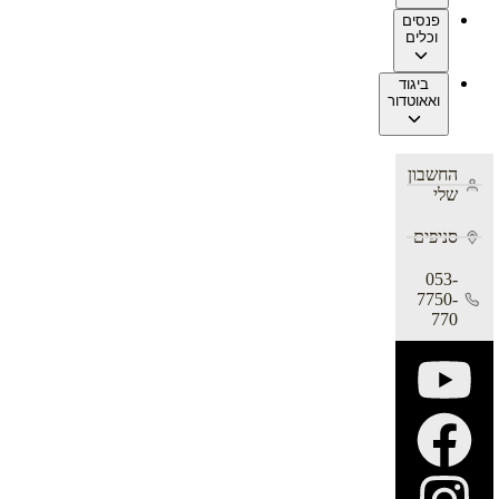
פנסים
וכלים
ביגוד
ואאוטדור
החשבון
שלי
סניפים
053-
7750-
770