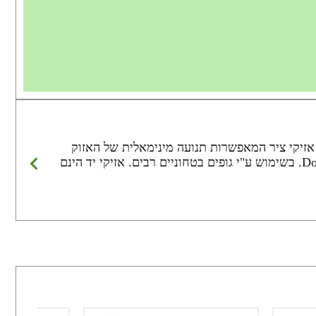
אזיקי ציר המאפשרות תנועה מינימאלית של האזוק
וכך מפחיתה את הסיכון של האזוק לסביבה וכמו כן לעצמו. כל סט אזיקים מגיע עם 2 זוגות מפתחות . מערכת Double Locking. בשימוש ע"י גופים בטחוניים רבים. אזיקי יד הינם