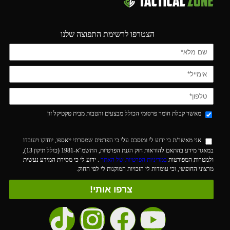
הצטרפו לרשימת התפוצה שלנו
מאשר קבלת חומר פרסומי הכולל מבצעים והטבות מבית טקטיקל זון
אני מאשר/ת כי ידוע לי ומוסכם עלי כי הפרטים שמסרתי ייאספו, יוחזקו ויעובדו
במאגר מידע בהתאם להוראות חוק הגנת הפרטיות, התשמ"א-1981 (כולל תיקון 13),
ולמטרות המפורטות
במדיניות הפרטיות של האתר
. ידוע לי כי מסירת המידע נעשית
מרצוני החופשי, וכי עומדות לי הזכויות המוקנות לי לפי החוק.
צרפו אותי!