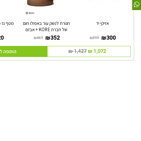
אזיקי יד
חגורת לנשק עור באפולו חום
מטף גז 
של חברת KORE + אבזם
הוספה ל