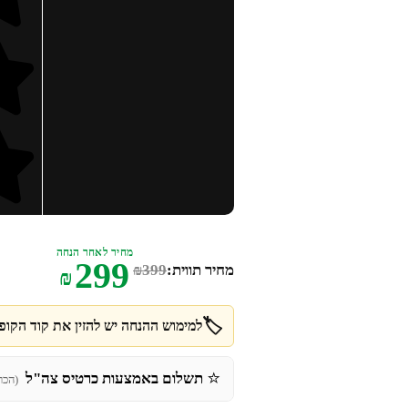
מחיר לאחר הנחה
299
מחיר תווית:
399
₪
₪
🏷️
למימוש ההנחה יש להזין את קוד הקופו
⭐
תשלום באמצעות כרטיס צה"ל
(הכר