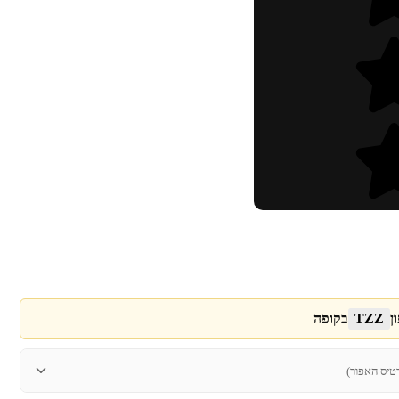
ן
TZZ
בקופה
טיס האפור)