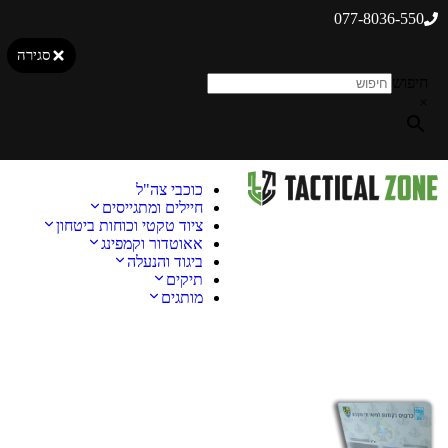
077-8036-550
סגירה
חיפוש
×
כוכבי צה"ל
חיילים ומתגייסים
ציוד טקטי וכוחות ביטחון
אאוטדור וקמפינג
ביגוד והנעלה
תיקים
מותגים