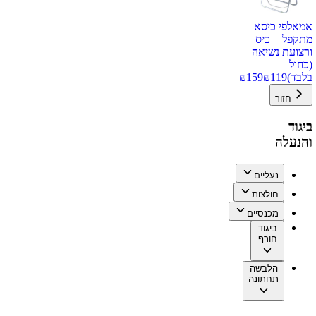
אמאלפי כיסא
מתקפל + כיס
ורצועת נשיאה
(כחול
בלבד)
119
₪
159
₪
חזור
ביגוד
והנעלה
נעליים
חולצות
מכנסיים
ביגוד
חורף
הלבשה
תחתונה