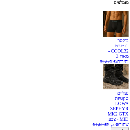
מומלצים
בוקסר
דרייפיט
COOL32 -
מארז 3
יחידות
95
₪
127
₪
נעליים
טקטיות
LOWA
ZEPHYR
MK2 GTX
MID - צבע
שחור
1,238
₪
1,650
₪