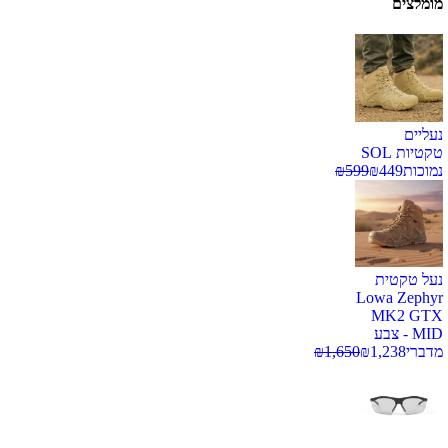
מומלצים
נעליים
טקטיות SOL
נמוכות
449
₪
599
₪
נעל טקטית
Lowa Zephyr
MK2 GTX
MID - צבע
מדברי
1,238
₪
1,650
₪