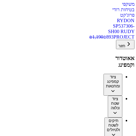
משקפי
בטיחות רודי
פרוג'קט
RYDON
SP537306-
SH00 RUDY
₪
1,190
₪
893
PROJECT
חזור
אאוטדור
וקמפינג
ציוד
קמפינג
ומחנאות
ציוד
שטח
ונלווה
תיקים
לשטח
ולטיולים