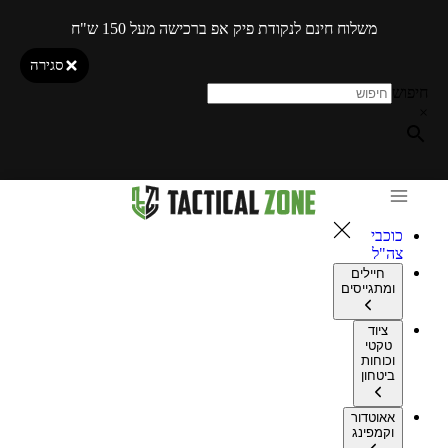
משלוח חינם לנקודת פיק אפ ברכישה מעל 150 ש"ח
סגירה
חיפוש
×
כוכבי
צה"ל
חיילים
ומתגייסים
ציוד
טקטי
וכוחות
ביטחון
אאוטדור
וקמפינג