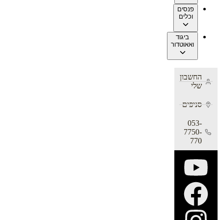
פנסים
וכלים
ביגוד
ואאוטדור
החשבון
שלי
סניפים
053-
7750-
770