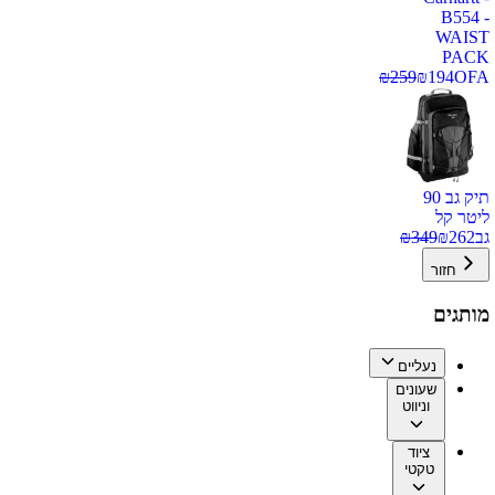
B554 -
WAIST
PACK
₪
259
₪
194
OFA
תיק גב 90
ליטר קל
גב
262
₪
349
₪
חזור
מותגים
נעליים
שעונים
וניווט
ציוד
טקטי