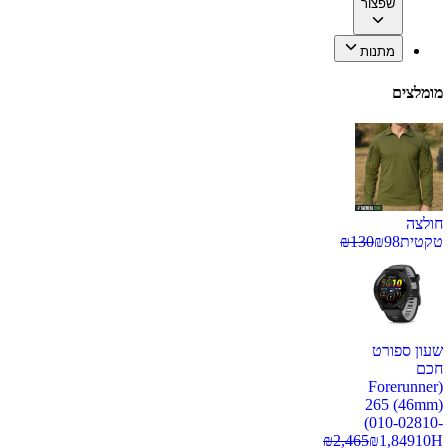
שפצור
מתנות
מומלצים
חולצה
טקטית
98
₪
130
₪
שעון ספורט
חכם
(Forerunner
265 (46mm)
(010-02810-
₪
2,465
₪
1,849
10H