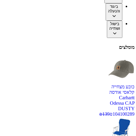
ביגוד
והנעלה
בישול
ושתייה
מומלצים
כובע מצחייה
קלאסי אודסה
Carhartt
Odessa CAP
DUSTY
₪
139
₪
104
100289