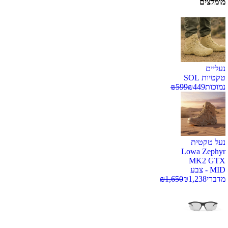
מומלצים
נעליים
טקטיות SOL
נמוכות
449
₪
599
₪
נעל טקטית
Lowa Zephyr
MK2 GTX
MID - צבע
מדברי
1,238
₪
1,650
₪