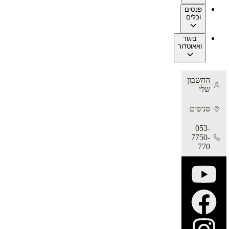
פנסים
וכלים
ביגוד
ואאוטדור
החשבון
שלי
סניפים
053-
7750-
770