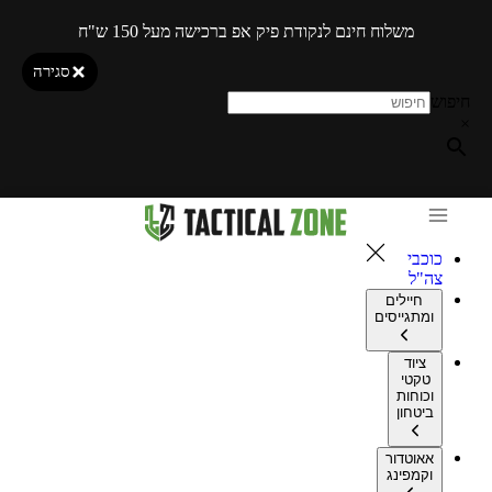
משלוח חינם לנקודת פיק אפ ברכישה מעל 150 ש"ח
סגירה
חיפוש
×
כוכבי
צה"ל
חיילים
ומתגייסים
ציוד
טקטי
וכוחות
ביטחון
אאוטדור
וקמפינג