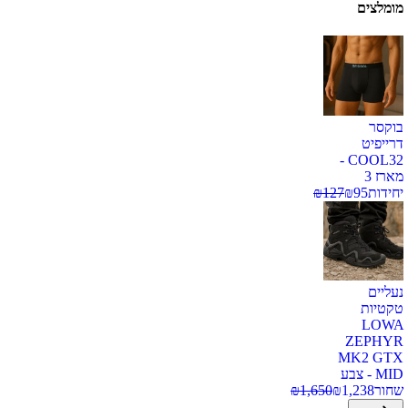
מומלצים
בוקסר
דרייפיט
COOL32 -
מארז 3
יחידות
95
₪
127
₪
נעליים
טקטיות
LOWA
ZEPHYR
MK2 GTX
MID - צבע
שחור
1,238
₪
1,650
₪