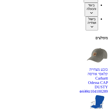
ביגוד
והנעלה
בישול
ושתייה
מומלצים
כובע מצחייה
קלאסי אודסה
Carhartt
Odessa CAP
DUSTY
₪
139
₪
104
100289