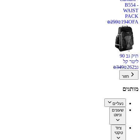
B554 -
WAIST
PACK
₪
259
₪
194
OFA
תיק גב 90
ליטר קל
גב
262
₪
349
₪
חזור
מותגים
נעליים
שעונים
וניווט
ציוד
טקטי