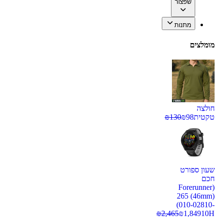
שפצור
מתנות
מומלצים
חולצה
טקטית
98
₪
130
₪
שעון ספורט
חכם
(Forerunner
265 (46mm)
(010-02810-
₪
2,465
₪
1,849
10H