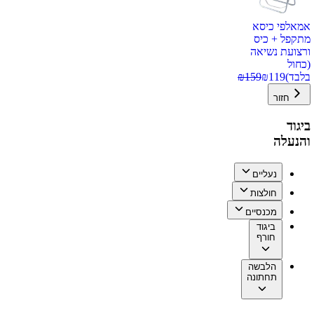
אמאלפי כיסא
מתקפל + כיס
ורצועת נשיאה
(כחול
בלבד)
119
₪
159
₪
חזור
ביגוד
והנעלה
נעליים
חולצות
מכנסיים
ביגוד
חורף
הלבשה
תחתונה