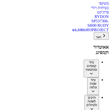
משקפי
בטיחות רודי
פרוג'קט
RYDON
SP537306-
SH00 RUDY
₪
1,190
₪
893
PROJECT
חזור
אאוטדור
וקמפינג
ציוד
קמפינג
ומחנאות
ציוד
שטח
ונלווה
תיקים
לשטח
ולטיולים