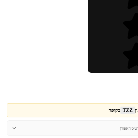
ן
TZZ
בקופה
טיס האפור)