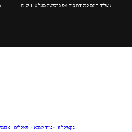
משלוח חינם לנקודת פיק אפ ברכישה מעל 150 ש"ח
טקטיקל זון
»
ציוד לצבא
»
שאקלים - אבזמים