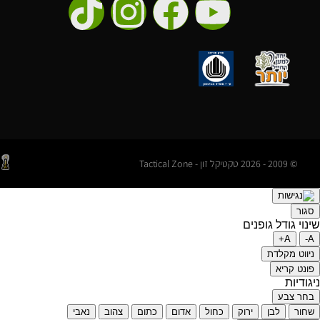
© 2009 - 2026 טקטיקל זון - Tactical Zone
סגור
שינוי גודל גופנים
A+
A-
ניווט מקלדת
פונט קריא
ניגודיות
בחר צבע
שחור
לבן
ירוק
כחול
אדום
כתום
צהוב
נאבי