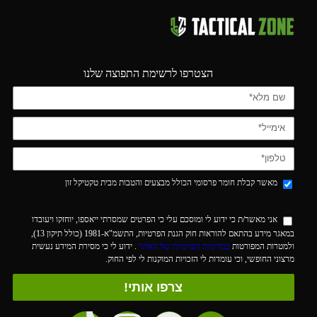
הצטרפו לרשימת התפוצה שלנו
מאשר קבלת חומר פרסומי הכולל מבצעים והטבות מבית טקטיקל זון
אני מאשר/ת כי ידוע לי ומוסכם עלי כי הפרטים שמסרתי ייאספו, יוחזקו ויעובדו
במאגר מידע בהתאם להוראות חוק הגנת הפרטיות, התשמ"א-1981 (כולל תיקון 13),
ולמטרות המפורטות
במדיניות הפרטיות של האתר
. ידוע לי כי מסירת המידע נעשית
מרצוני החופשי, וכי עומדות לי הזכויות המוקנות לי לפי החוק.
צרפו אותי!