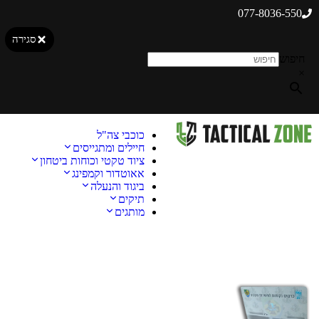
077-8036-550
סגירה
חיפוש
×
כוכבי צה"ל
חיילים ומתגייסים
ציוד טקטי וכוחות ביטחון
אאוטדור וקמפינג
ביגוד והנעלה
תיקים
מותגים