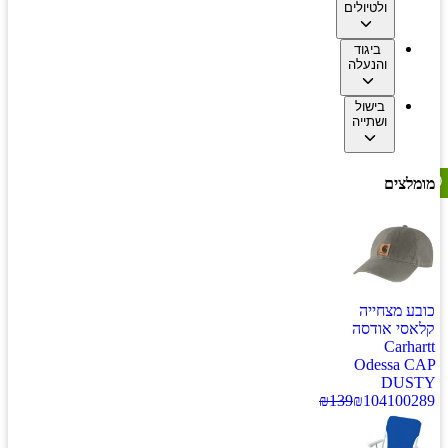
ולטיולים
ביגוד
והנעלה
בישול
ושתייה
מומלצים
כובע מצחייה
קלאסי אודסה
Carhartt
Odessa CAP
DUSTY
₪
139
₪
104
100289