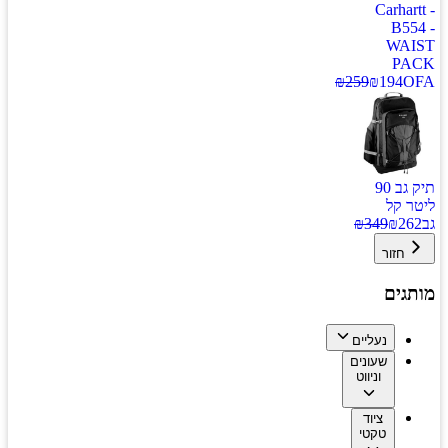
Carhartt -
B554 -
WAIST
PACK
₪
259
₪
194
OFA
תיק גב 90
ליטר קל
גב
262
₪
349
₪
חזור
מותגים
נעליים
שעונים
וניווט
ציוד
טקטי