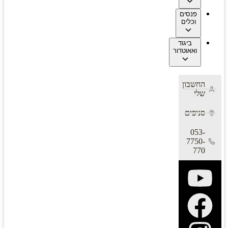
פנסים
וכלים
ביגוד
ואאוטדור
החשבון
שלי
סניפים
053-
7750-
770