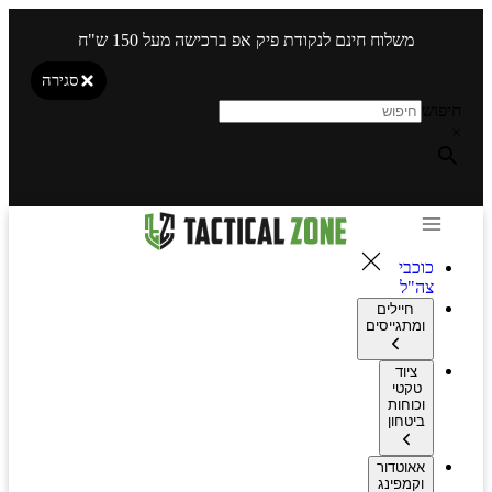
משלוח חינם לנקודת פיק אפ ברכישה מעל 150 ש"ח
סגירה
חיפוש
×
כוכבי
צה"ל
חיילים
ומתגייסים
ציוד
טקטי
וכוחות
ביטחון
אאוטדור
וקמפינג