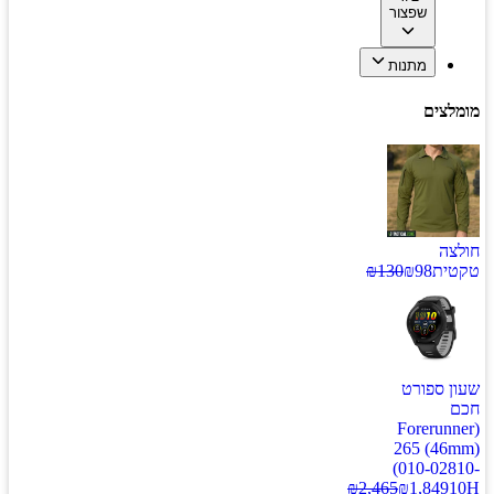
שפצור
מתנות
מומלצים
חולצה
טקטית
98
₪
130
₪
שעון ספורט
חכם
(Forerunner
265 (46mm)
(010-02810-
₪
2,465
₪
1,849
10H