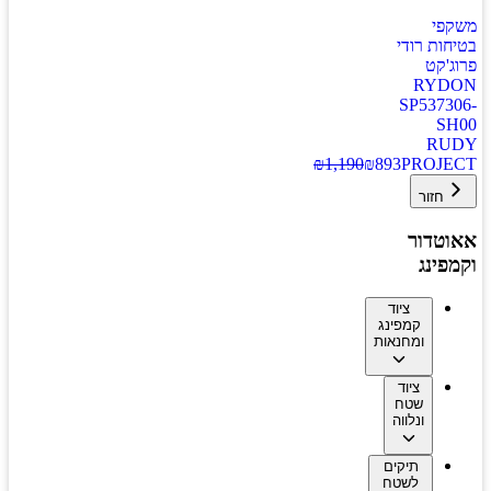
משקפי
בטיחות רודי
פרוג'קט
RYDON
SP537306-
SH00
RUDY
₪
1,190
₪
893
PROJECT
חזור
אאוטדור
וקמפינג
ציוד
קמפינג
ומחנאות
ציוד
שטח
ונלווה
תיקים
לשטח