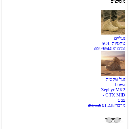
מומלצים
נעליים
טקטיות SOL
נמוכות
449
₪
599
₪
נעל טקטית
Lowa
Zephyr MK2
GTX MID -
צבע
מדברי
1,238
₪
1,650
₪