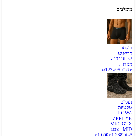
מומלצים
בוקסר
דרייפיט
COOL32 -
מארז 3
יחידות
95
₪
127
₪
נעליים
טקטיות
LOWA
ZEPHYR
MK2 GTX
MID - צבע
שחור
1,238
₪
1,650
₪