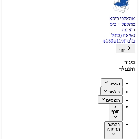
אמאלפי כיסא
מתקפל + כיס
ורצועת
נשיאה (כחול
בלבד)
119
₪
159
₪
חזור
ביגוד
והנעלה
נעליים
חולצות
מכנסיים
ביגוד
חורף
הלבשה
תחתונה