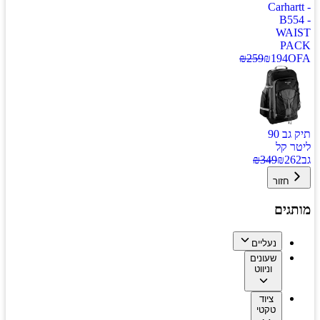
Carhartt -
B554 -
WAIST
PACK
₪
259
₪
194
OFA
תיק גב 90
ליטר קל
גב
262
₪
349
₪
חזור
מותגים
נעליים
שעונים
וניווט
ציוד
טקטי