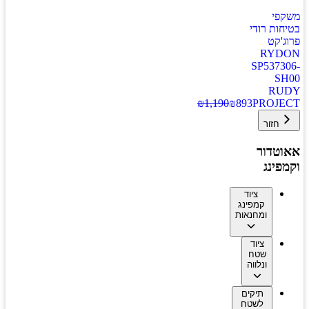
משקפי
בטיחות רודי
פרוג'קט
RYDON
SP537306-
SH00
RUDY
₪
1,190
₪
893
PROJECT
חזור
אאוטדור
וקמפינג
ציוד
קמפינג
ומחנאות
ציוד
שטח
ונלווה
תיקים
לשטח