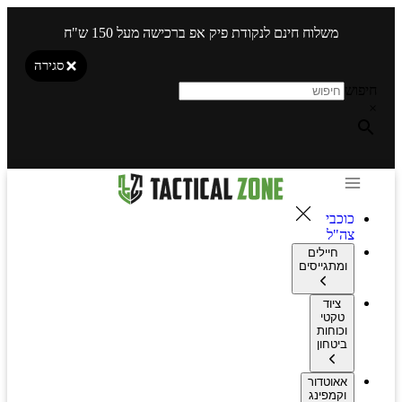
משלוח חינם לנקודת פיק אפ ברכישה מעל 150 ש"ח
סגירה
חיפוש
×
כוכבי
צה"ל
חיילים
ומתגייסים
ציוד
טקטי
וכוחות
ביטחון
אאוטדור
וקמפינג