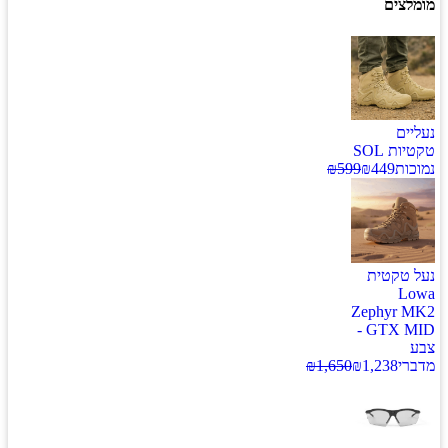
מומלצים
נעליים
טקטיות SOL
נמוכות
449
₪
599
₪
נעל טקטית
Lowa
Zephyr MK2
GTX MID -
צבע
מדברי
1,238
₪
1,650
₪