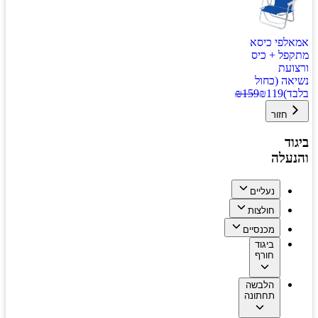
אמאלפי כיסא
מתקפל + כיס
ורצועת
נשיאה (כחול
בלבד)
119
₪
159
₪
חזור
ביגוד
והנעלה
נעליים
חולצות
מכנסיים
ביגוד
חורף
הלבשה
תחתונה