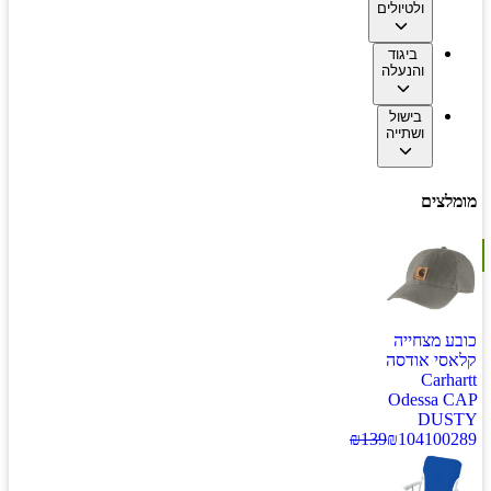
ולטיולים
ביגוד
והנעלה
בישול
ושתייה
מומלצים
כובע מצחייה
קלאסי אודסה
Carhartt
Odessa CAP
DUSTY
₪
139
₪
104
100289