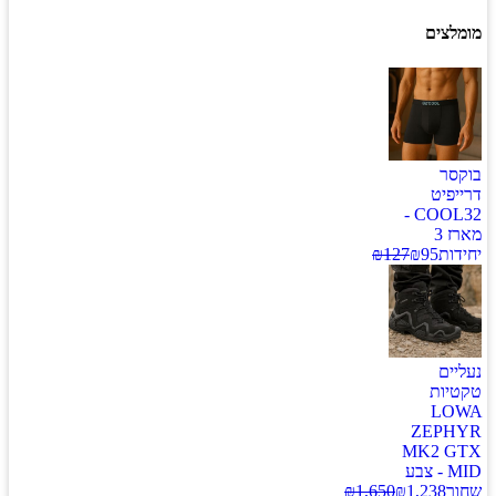
מומלצים
בוקסר
דרייפיט
COOL32 -
מארז 3
יחידות
95
₪
127
₪
נעליים
טקטיות
LOWA
ZEPHYR
MK2 GTX
MID - צבע
שחור
1,238
₪
1,650
₪