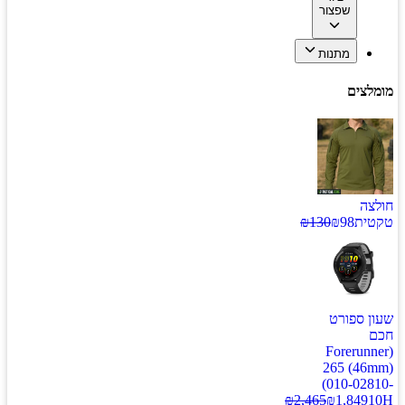
שפצור
מתנות
מומלצים
חולצה
טקטית
98
₪
130
₪
שעון ספורט
חכם
(Forerunner
265 (46mm)
(010-02810-
₪
2,465
₪
1,849
10H