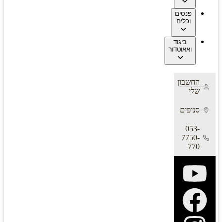
פנסים
וכלים
ביגוד
ואאוטדור
החשבון
שלי
סניפים
053-
7750-
770